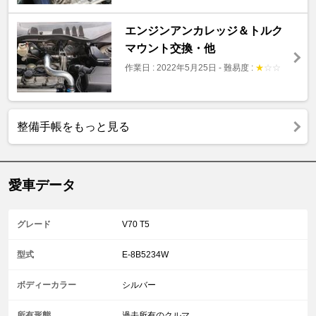
エンジンアンカレッジ＆トルク
マウント交換・他
作業日 : 2022年5月25日
-
難易度 :
★
☆
☆
整備手帳をもっと見る
愛車データ
グレード
V70 T5
型式
E-8B5234W
ボディーカラー
シルバー
所有形態
過去所有のクルマ