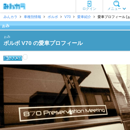
ログイン
メニュー
みんカラ
車種別情報
ボルボ
V70
愛車紹介
愛車プロフィール [ぉ
ぉみ
ぉみ
ボルボ V70 の愛車プロフィール