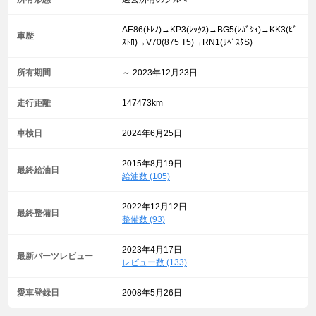
AE86(ﾄﾚﾉ)→KP3(ﾚｯｸｽ)→BG5(ﾚｶﾞｼｨ)→KK3(ﾋﾞ
車歴
ｽﾄﾛ)→V70(875 T5)→RN1(ﾘﾍﾞｽﾀS)
所有期間
～ 2023年12月23日
走行距離
147473km
車検日
2024年6月25日
2015年8月19日
最終給油日
給油数 (105)
2022年12月12日
最終整備日
整備数 (93)
2023年4月17日
最新パーツレビュー
レビュー数 (133)
愛車登録日
2008年5月26日