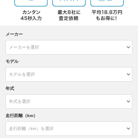
メーカー
モデル
年式
走行距離（km）