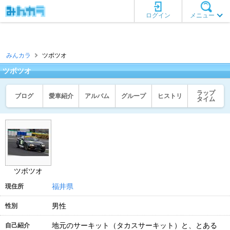
ログイン
メニュー
みんカラ
ツボツオ
ツボツオ
ラップ
ブログ
愛車紹介
アルバム
グループ
ヒストリ
タイム
ツボツオ
福井県
現住所
男性
性別
地元のサーキット（タカスサーキット）と、とある
自己紹介