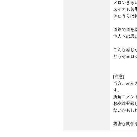
メロンきら
スイカも苦
きゅうりは
道路で道を
他人への思
こんな感じ
どうぞヨロ
[注意]
当方、みん
す。
折角コメン
お友達登録
ないかもし
親密な関係