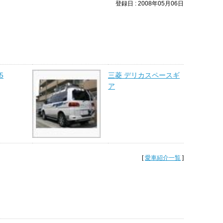
登録日 : 2008年05月06日
5
三菱 デリカスペースギ
ア
[
愛車紹介一覧
]