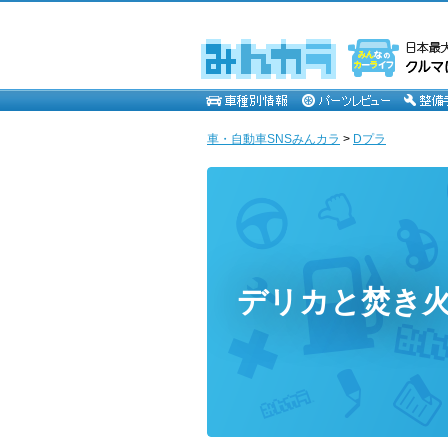
車・自動車SNSみんカラ
>
Dプラ
デリカと焚き