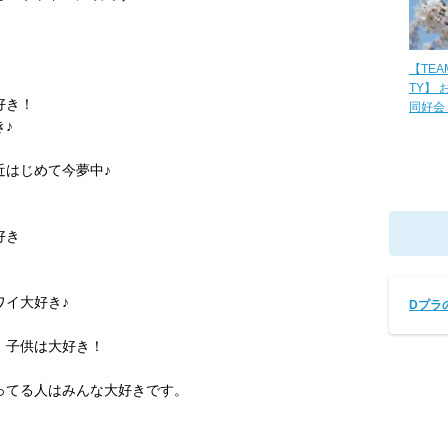
【TEAM
TY】 
好き！
同好会 (
♪
近はじめて今夢中♪
好き
！
ワイ大好き♪
Dプラ
、子供は大好き！
ってる人はみんな大好きです。