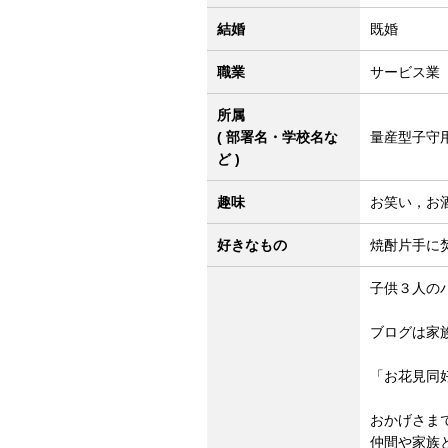
結婚
既婚
職業
サービス業
所属
( 部署名・学校名な
量産型子守
ど )
趣味
お笑い，お
好きなもの
焼酎片手に
子供３人の
ブログは家
「お花見同
おかげさま
仲間や家族