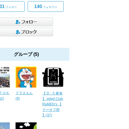
31
140
フォロー
フォロワー
グループ (5)
ＴＯＫ
ドラえもん
【 D：5 東海
2)
(9)
】 gdgd Club
RaMEN’s 【
ラーオフ部
】(37)