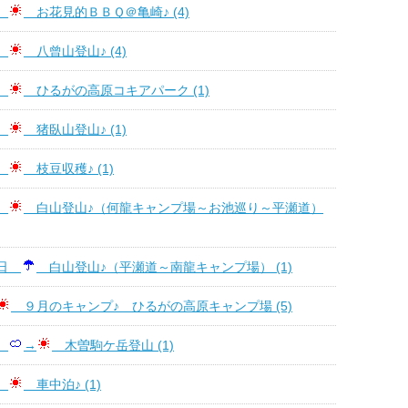
日
お花見的ＢＢＱ＠亀崎♪ (4)
日
八曾山登山♪ (4)
日
ひるがの高原コキアパーク (1)
日
猪臥山登山♪ (1)
日
枝豆収穫♪ (1)
日
白山登山♪（何龍キャンプ場～お池巡り～平瀬道）
７日
白山登山♪（平瀬道～南龍キャンプ場） (1)
９月のキャンプ♪ ひるがの高原キャンプ場 (5)
日
→
木曽駒ケ岳登山 (1)
日
車中泊♪ (1)