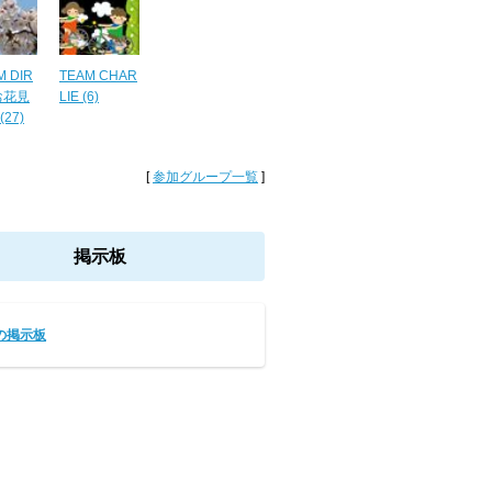
 DIR
TEAM CHAR
お花見
LIE (6)
27)
[
参加グループ一覧
]
掲示板
の掲示板