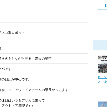
1
用ネコ型ロボット
酒
焚き火をしながら見る、満天の星空
パパです。
Ｄ：５
族の日記が中心です。
ＡＩ(24
好会」ってアウトドアチームの隊長やってます。
で休日はいつもデリカに乗って
とアウトドア満喫です♪