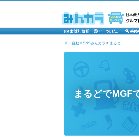
車・自動車SNSみんカラ
>
まるど
まるどでMGF