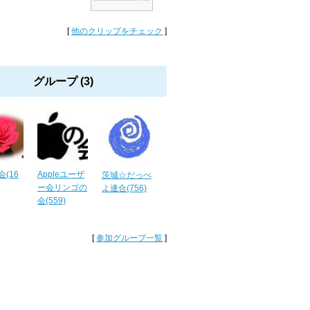
[
他のクリップをチェック
]
グループ (3)
(16
Appleユーザ
茨城☆だっぺ
ー会リンゴの
よ連合(756)
会(559)
[
参加グループ一覧
]