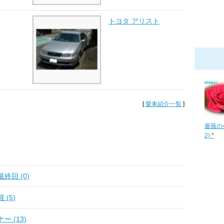
トヨタ アリスト
[
愛車紹介一覧
]
薔薇の会
2)
*
終回 (0)
(5)
 (13)