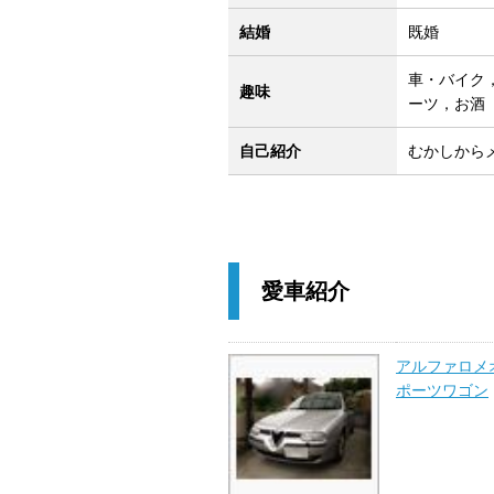
結婚
既婚
車・バイク
趣味
ーツ，お酒
自己紹介
むかしから
愛車紹介
アルファロメオ 
ポーツワゴン