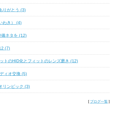
りがとう (3)
わき） (4)
備ネタを (12)
2 (7)
ィットのHID化とフィットのレンズ磨き (12)
ディオ交換 (5)
リンピック (3)
[
ブログ一覧
]