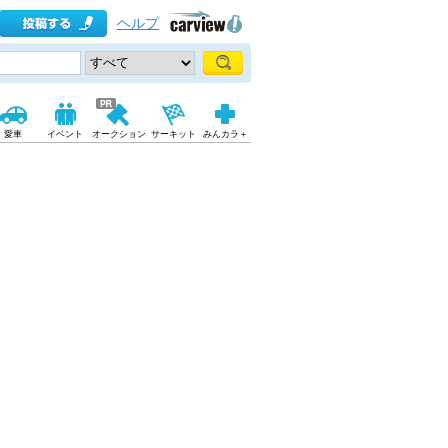
ヘルプ
愛車
イベント
オークション
サーキット
みんカラ＋