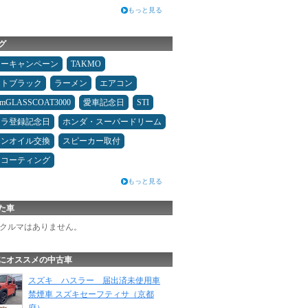
もっと見る
グ
ターキャンペーン
TAKMO
ムトブラック
ラーメン
エアコン
umGLASSCOAT3000
愛車記念日
STI
カラ登録記念日
ホンダ・スーパードリーム
ジンオイル交換
スピーカー取付
スコーティング
もっと見る
た車
クルマはありません。
にオススメの中古車
スズキ ハスラー 届出済未使用車
禁煙車 スズキセーフティサ（京都