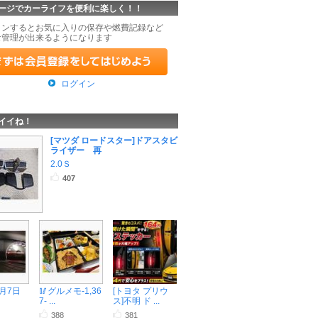
ージでカーライフを便利に楽しく！！
インするとお気に入りの保存や燃費記録など
な管理が出来るようになります
ログイン
イイね！
[マツダ ロードスター]ドアスタビ
ライザー 再
2.0Ｓ
407
8月7日
🥢グルメモ-1,36
[トヨタ プリウ
7- ...
ス]不明 ド ...
388
381