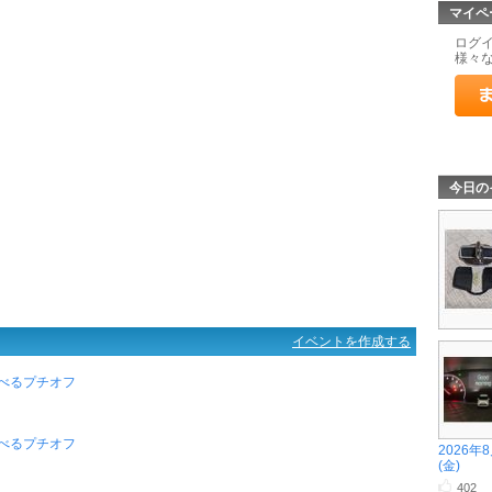
マイペ
ログ
様々
今日の
イベントを作成する
べるプチオフ
べるプチオフ
2026年
(金)
402