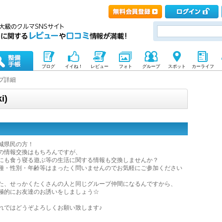
ブログ
イイね！
レビュー
フォト
グループ
スポット
カーライフ
プ詳細
i)
城県民の方！
の情報交換はもちろんですが、
にも食う寝る遊ぶ等の生活に関する情報も交換しませんか？
種・性別・年齢等はまったく問いませんのでお気軽にご参加ください
た、せっかくたくさんの人と同じグループ仲間になるんですから、
極的にお友達のお誘いをしましょう☆
れではどうぞよろしくお願い致します♪