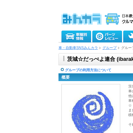
車・自動車SNSみんカラ
グループ
グルー
茨城☆だっぺよ連合 (ibarak
グループの利用方法について
概要
茨
車
他
車
☆
ま
積
そ