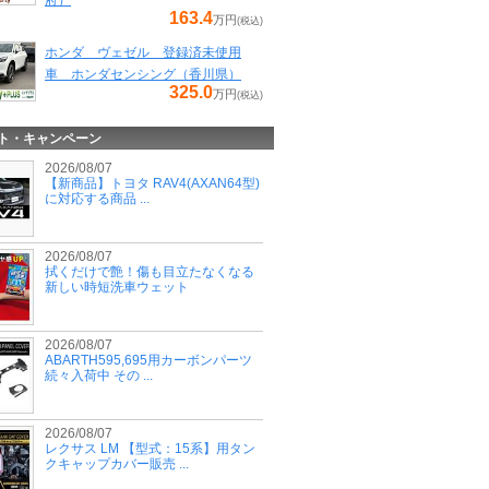
府）
163.4
万円
(税込)
ホンダ ヴェゼル 登録済未使用
車 ホンダセンシング（香川県）
325.0
万円
(税込)
ト・キャンペーン
2026/08/07
【新商品】トヨタ RAV4(AXAN64型)
に対応する商品 ...
2026/08/07
拭くだけで艶！傷も目立たなくなる
新しい時短洗車ウェット
2026/08/07
ABARTH595,695用カーボンパーツ
続々入荷中 その ...
2026/08/07
レクサス LM 【型式：15系】用タン
クキャップカバー販売 ...