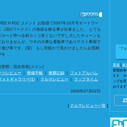
REE H R32 コメント お陰様で2007年10月号オートワー
ス（現Gワークス）の表紙を飾る事が出来ました。 とても
モカーと呼べる程カッコ良くないですし大したチューンも
ておりませんが、ウチの大事な看板車でありテスト車両で
り遊び車です。(笑) もし何処かで見かけましたらお気軽
「アル
を ...
黒鬼
[
東
有形態：現在所有(メイン)
変態的車
ーツレビュー
|
整備手帳
|
燃費記録
|
フォトアルバム
ＥＥ Ｈ
フォトギャラリー(1)
|
クルマレビュー
|
ラップタイム
ップを営
おります。
2008年07月02日
2
[
クルマレビュー一覧
]