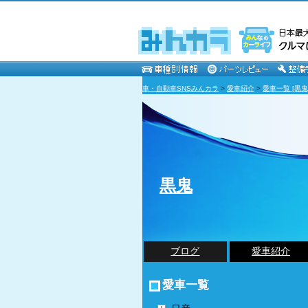
車・自動車SNSみんカラ
>
愛車紹介
>
愛車一覧 [黒鬼
黒鬼
ブログ
愛車紹介
愛車一覧