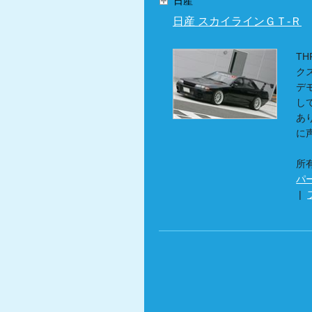
日産
日産 スカイラインＧＴ‐Ｒ
TH
ク
デ
し
あ
に声
所
パ
|