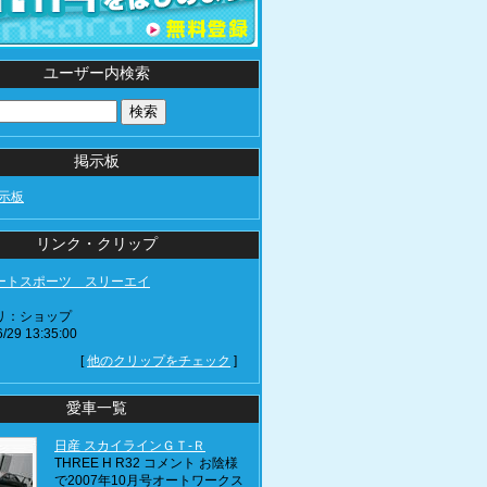
ユーザー内検索
掲示板
示板
リンク・クリップ
ートスポーツ スリーエイ
リ：ショップ
/29 13:35:00
[
他のクリップをチェック
]
愛車一覧
日産 スカイラインＧＴ‐Ｒ
THREE H R32 コメント お陰様
で2007年10月号オートワークス