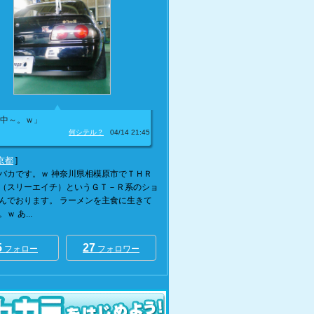
中～。ｗ」
何シテル？
04/14 21:45
京都
]
バカです。ｗ 神奈川県相模原市でＴＨＲ
（スリーエイチ）というＧＴ－Ｒ系のショ
んでおります。 ラーメンを主食に生きて
ｗ あ...
5
27
フォロー
フォロワー