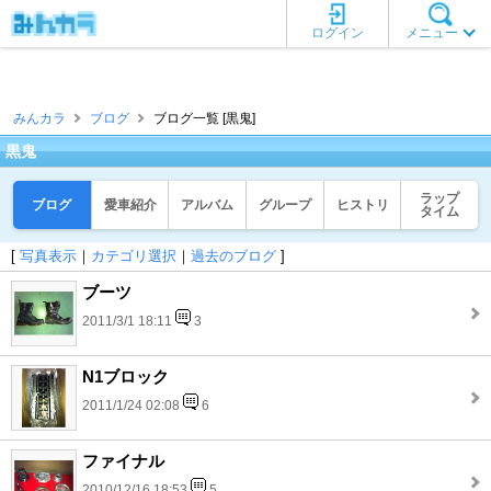
ログイン
メニュー
みんカラ
ブログ
ブログ一覧 [黒鬼]
黒鬼
ラップ
ブログ
愛車紹介
アルバム
グループ
ヒストリ
タイム
[
写真表示
｜
カテゴリ選択
｜
過去のブログ
]
ブーツ
2011/3/1 18:11
3
N1ブロック
2011/1/24 02:08
6
ファイナル
2010/12/16 18:53
5