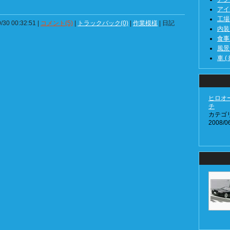
アイテ
工場 (
/30 00:32:51 |
コメント(5)
|
トラックバック(0)
|
作業模様
| 日記
内装 (
食事 (
風景 (
車 ( 
ヒロオ
チ
カテゴ
2008/06