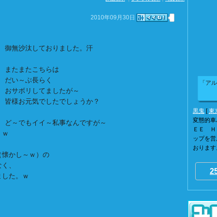
2010年09月30日
御無沙汰しておりました。汗
またまたこちらは
だい～ぶ長らく
「アル
おサボリしてましたが～
皆様お元気でしたでしょうか？
黒鬼
[
東
変態的車
ど～でもイイ～私事なんですが～
ＥＥ Ｈ
。ｗ
ップを営
おります。
（懐かし～ｗ）の
なく、
2
ました。ｗ