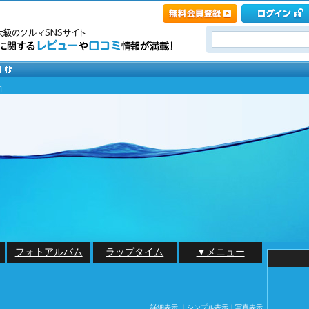
]
フォトアルバム
ラップタイム
▼メニュー
詳細表示
｜
シンプル表示
｜
写真表示