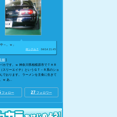
中～。ｗ」
何シテル？
04/14 21:45
京都
]
バカです。ｗ 神奈川県相模原市でＴＨＲ
（スリーエイチ）というＧＴ－Ｒ系のショ
んでおります。 ラーメンを主食に生きて
ｗ あ...
5
27
フォロー
フォロワー