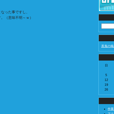
となった事ですし、
す。（意味不明～ｗ）
黒鬼の掲
日
5
12
19
26
作業模
アクシ