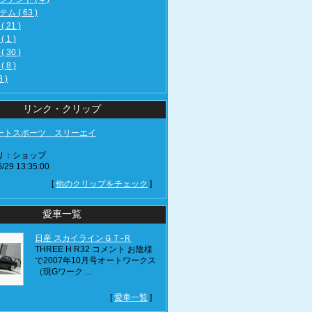
ム ( 63 )
 21 )
 1 )
 30 )
 8 )
8 )
リンク・クリップ
ートスポーツ スリーエイ
リ：ショップ
/29 13:35:00
[
他のクリップをチェック
]
愛車一覧
日産 スカイラインＧＴ‐Ｒ
THREE H R32 コメント お陰様
で2007年10月号オートワークス
（現Gワーク ...
[
愛車一覧
]