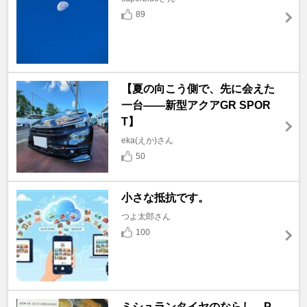
89
【夏の向こう側で、先に会えた
一台――新型アクアGR SPOR
T】
eka(えか)さん
50
小さな抵抗です。
つよ太郎さん
100
ミシュランタイヤのならし P