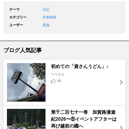
テーマ
日記
カテゴリー
作業模様
ユーザー
黒鬼
ブログ人気記事
初めての「資さんうどん」♪
ツゥさん
48
第千二百七十一巻 加賀路漫遊
紀2026〜⑥イベントアフターは
再び越前の國へ