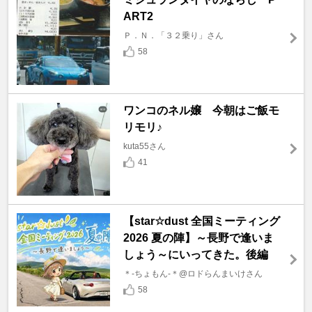
ART2
Ｐ．Ｎ．「３２乗り」さん
58
ワンコのネル嬢 今朝はご飯モ
リモリ♪
kuta55さん
41
【star☆dust 全国ミーティング
2026 夏の陣】～長野で逢いま
しょう～にいってきた。後編
＊-ちょもん-＊@ロドらんまいけさん
58