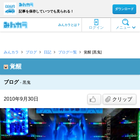
ダウンロード
記事を保存していつでも見られる！
みんカラとは？
ログイン
メニュー
みんカラ
ブログ
日記
ブログ一覧
覚醒 [黒鬼]
覚醒
ブログ
黒鬼
2010年9月30日
クリップ