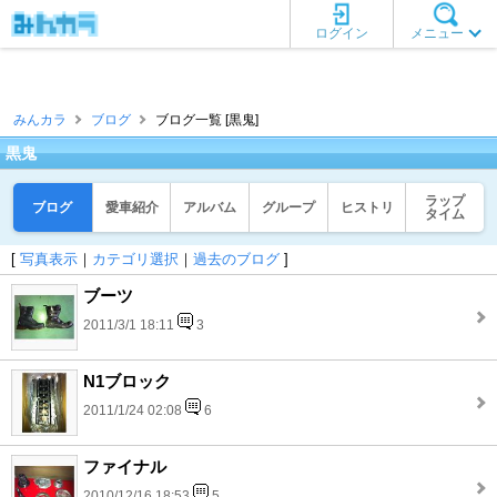
ログイン
メニュー
みんカラ
ブログ
ブログ一覧 [黒鬼]
黒鬼
ラップ
ブログ
愛車紹介
アルバム
グループ
ヒストリ
タイム
[
写真表示
｜
カテゴリ選択
｜
過去のブログ
]
ブーツ
2011/3/1 18:11
3
N1ブロック
2011/1/24 02:08
6
ファイナル
2010/12/16 18:53
5