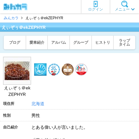
ログイン
メニュー
みんカラ
えぃぞぅ＠ekZEPHYR
えぃぞぅ＠ekZEPHYR
ラップ
ブログ
愛車紹介
アルバム
グループ
ヒストリ
タイム
えぃぞぅ＠ek
ZEPHYR
北海道
現住所
男性
性別
とある偉い人が言いました。
自己紹介