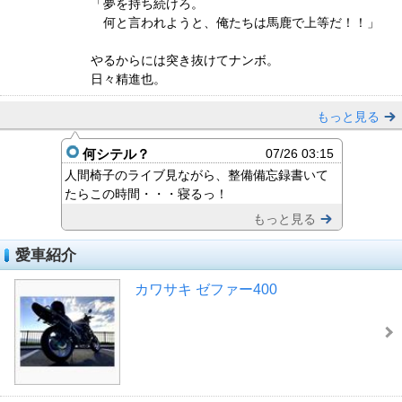
「夢を持ち続けろ。
何と言われようと、俺たちは馬鹿で上等だ！！」
やるからには突き抜けてナンボ。
日々精進也。
もっと見る
何シテル？
07/26 03:15
人間椅子のライブ見ながら、整備備忘録書いて
たらこの時間・・・寝るっ！
もっと見る
愛車紹介
カワサキ ゼファー400