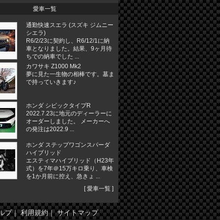
愛車一覧
通勤快速スエラ (スズキ ジムニー
シエラ)
R6/2/23に契約し、R6/12/1に納
車となりました。結果、9ヶ月待
ちでの納車でした ...
カワサキ Z1000 Mk2
夢に見た一生物の相棒です。墓ま
で持っていきます♪
ホンダ シビックタイプR
2022.7.23に地元のディーラーに
オーダーしました。 メーカーへ
の発注は2022.9 ...
ホンダ ステップワゴンスパーダ
ハイブリッド
エスティマハイブリッド（H23年
式）を7年＠15万キロ乗り、車検
を1か月前に控え、急きょ ...
[
愛車一覧
]
ルプ
｜
利用規約
｜
サイトマップ