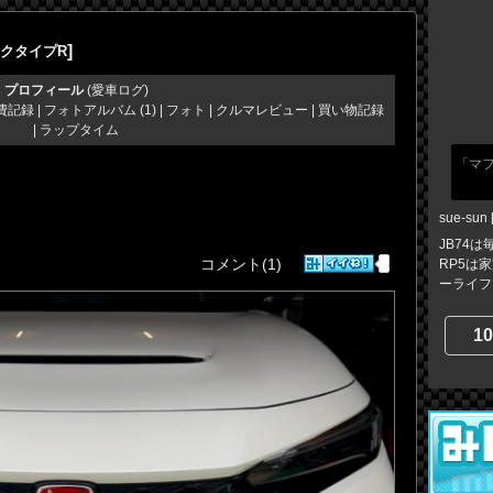
]
ックタイプR
プロフィール
(
愛車ログ
)
費記録
|
フォトアルバム (1)
|
フォト
|
クルマレビュー
|
買い物記録
|
ラップタイム
「マ
sue-sun
JB74
コメント(1)
RP5は
ーライフを
10