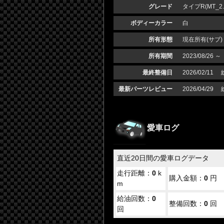
グレード
タイプR(MT_2.
ボディーカラー
白
所有形態
現在所有(サブ)
所有期間
2023/08/26 ～
最終整備日
2026/02/11
最新パーツレビュー
2026/04/29
愛車ログ
直近20日間の愛車ログデータ
走行距離：
0
k
購入金額：
0
円
m
給油回数：
0
整備回数：
0
回
回