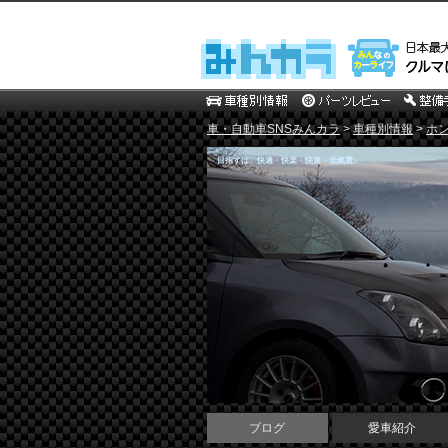
車・自動車SNSみんカラ
>
車種別情報
>
ホ
目指すは、快適・快楽・快速・低燃費♪
ブログ
愛車紹介