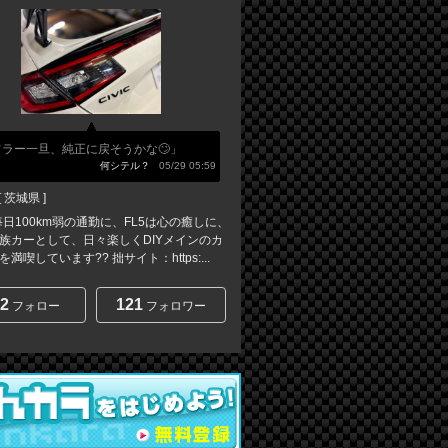
フラー一旦、純正に戻そうかな🙄」
何シテル？
05/29 05:59
[
茨城県
]
は毎日100km弱の通勤に、FL5は心の癒しに、
家族カーとして、日々楽しくDIYメインのカ
満喫しています?? 拙サイト：https:...
2
121
フォロー
フォロワー