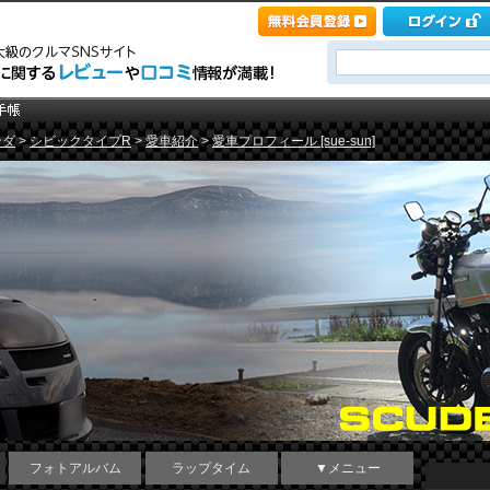
ンダ
>
シビックタイプR
>
愛車紹介
>
愛車プロフィール [sue-sun]
フォトアルバム
ラップタイム
▼メニュー