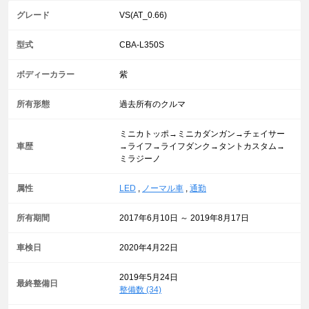
グレード
VS(AT_0.66)
型式
CBA-L350S
ボディーカラー
紫
所有形態
過去所有のクルマ
ミニカトッポ→ミニカダンガン→チェイサー
車歴
→ライフ→ライフダンク→タントカスタム→
ミラジーノ
属性
LED
,
ノーマル車
,
通勤
所有期間
2017年6月10日 ～ 2019年8月17日
車検日
2020年4月22日
2019年5月24日
最終整備日
整備数 (34)