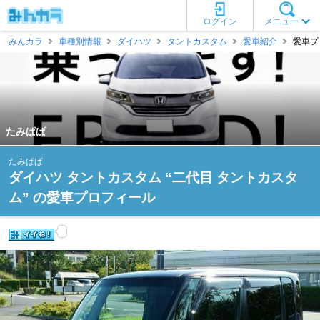
ログイン
メニュー
みんカラ
車種別情報
ダイハツ
タントカスタム
愛車紹介
愛車プ
たみぱぱ
たみぱぱ
ダイハツ タントカスタム “二代目 タントカスタ
ム” の愛車プロフィール