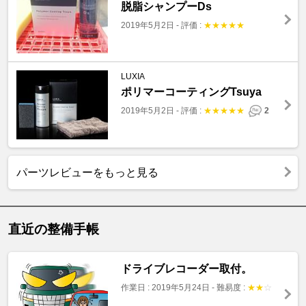
脱脂シャンプーDs
2019年5月2日
-
評価 :
★
★
★
★
★
LUXIA
ポリマーコーティングTsuya
2019年5月2日
-
評価 :
★
★
★
★
★
2
パーツレビューをもっと見る
直近の整備手帳
ドライブレコーダー取付。
作業日 : 2019年5月24日
-
難易度 :
★
★
☆