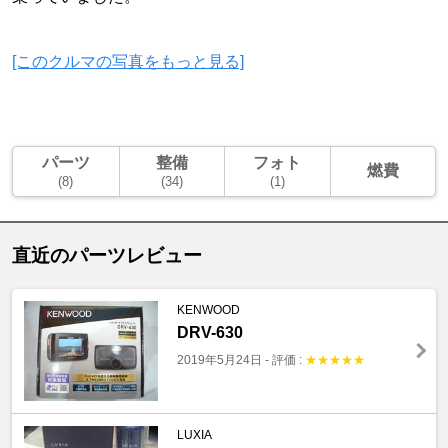
[このクルマの写真をもっと見る]
パーツ
整備
フォト
燃費
(8)
(34)
(1)
直近のパーツレビュー
KENWOOD
DRV-630
2019年5月24日
-
評価 :
★
★
★
★
★
LUXIA