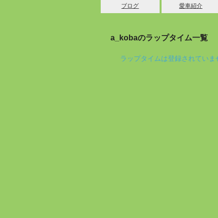
ブログ
愛車紹介
a_kobaのラップタイム一覧
ラップタイムは登録されていま