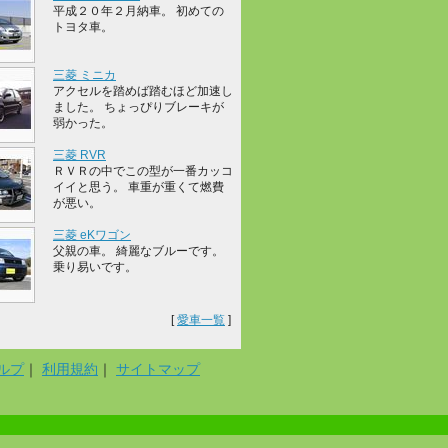
平成２０年２月納車。 初めての
トヨタ車。
三菱 ミニカ
アクセルを踏めば踏むほど加速し
ました。 ちょっぴりブレーキが
弱かった。
三菱 RVR
ＲＶＲの中でこの型が一番カッコ
イイと思う。 車重が重くて燃費
が悪い。
三菱 eKワゴン
父親の車。 綺麗なブルーです。
乗り易いです。
[
愛車一覧
]
ルプ
｜
利用規約
｜
サイトマップ