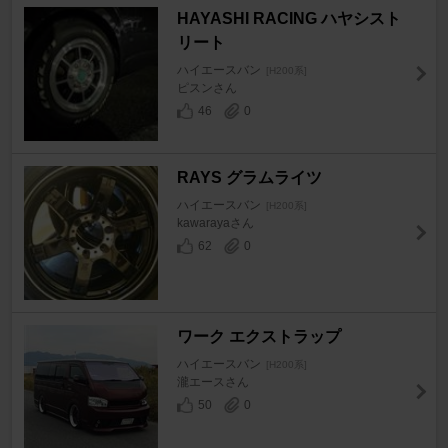
HAYASHI RACING ハヤシスト
リート
ハイエースバン
[H200系]
ピスンさん
46
0
RAYS グラムライツ
ハイエースバン
[H200系]
kawarayaさん
62
0
ワーク エクストラップ
ハイエースバン
[H200系]
瀧エースさん
50
0