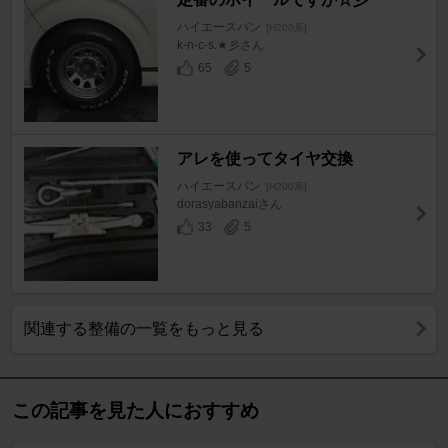
ハイエースバン
[H200系]
k-n-c-s.★彡さん
65
5
アレを使ってタイヤ交換
ハイエースバン
[H200系]
dorasyabanzaiさん
33
5
関連する整備の一覧をもっと見る
この記事を見た人におすすめ