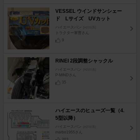
VESSEL ウインドサンシェー
ド Lサイズ UVカット
ハイエースバン
[H200系]
トラクター軍曹さん
9
RINEI 2段調整シャックル
ハイエースバン
[H200系]
P-MINDさん
35
ハイエースのヒューズ一覧（4.
5型以降）
ハイエースバン
[H200系]
marbo1955さん
203