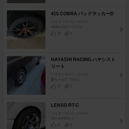
415 COBRA バッドラッカーD
ハイエースバン
[H200系]
works 33エースさん
74
0
HAYASHI RACING ハヤシスト
リート
ハイエースバン
[H200系]
愛ちゃん(^_^)/さん
17
2
LENSO RT-C
ハイエースバン
[H200系]
Jun-ky200さん
27
5