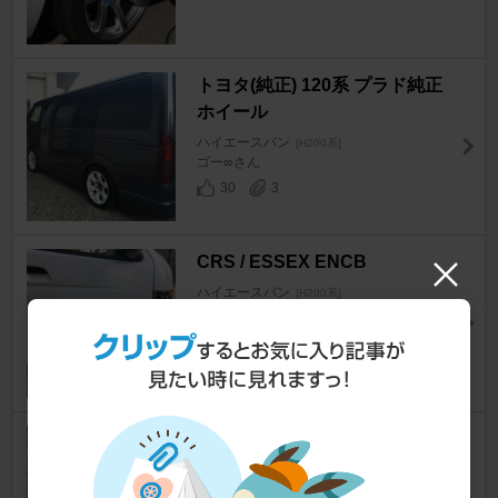
トヨタ(純正) 120系 プラド純正
ホイール
ハイエースバン
[H200系]
ゴー∞さん
30
3
CRS / ESSEX ENCB
ハイエースバン
[H200系]
EMOWORKSさん
18
7
DAYTONA Racing デイトナホ
ワイトレター
ハイエースバン
[H200系]