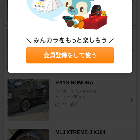
みかこうさん
17
0
RAYS TE37SB
ハイエースバン
[H200系]
しゅんちゃん！！さん
会員登録をして使う
34
1
RAYS HOMURA
ハイエースバン
[H200系]
ハイエース50さん
23
0
MLJ XTREME-J XJ04