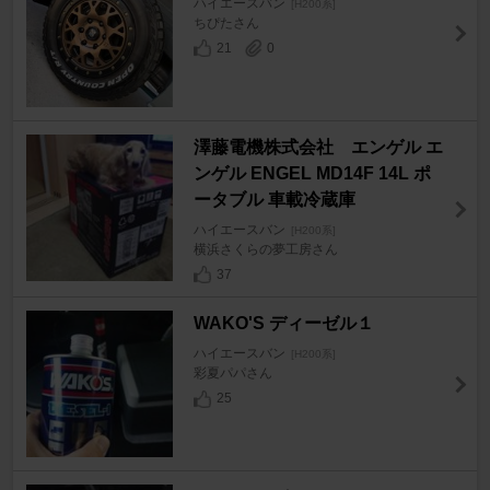
ハイエースバン
[H200系]
ちぴたさん
21
0
澤藤電機株式会社 エンゲル エ
ンゲル ENGEL MD14F 14L ポ
ータブル 車載冷蔵庫
ハイエースバン
[H200系]
横浜さくらの夢工房さん
37
WAKO'S ディーゼル１
ハイエースバン
[H200系]
彩夏パパさん
25