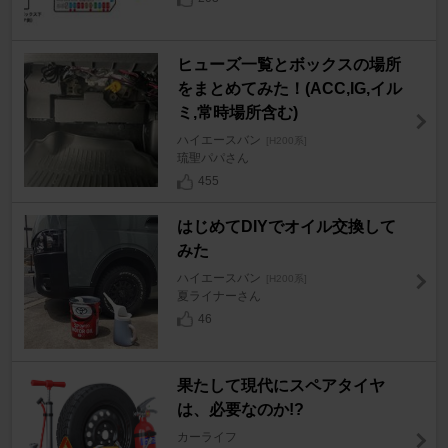
ヒューズ一覧とボックスの場所
をまとめてみた！(ACC,IG,イル
ミ,常時場所含む)
ハイエースバン
[H200系]
琉聖パパさん
455
はじめてDIYでオイル交換して
みた
ハイエースバン
[H200系]
夏ライナーさん
46
果たして現代にスペアタイヤ
は、必要なのか!?
カーライフ