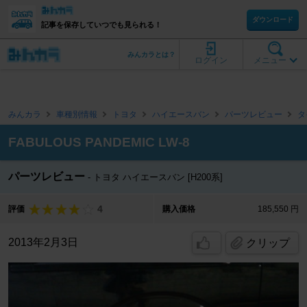
ダウンロード
記事を保存していつでも見られる！
みんカラとは？
ログイン
メニュー
みんカラ
車種別情報
トヨタ
ハイエースバン
パーツレビュー
タ
FABULOUS PANDEMIC LW-8
パーツレビュー
トヨタ ハイエースバン [H200系]
4
評価
購入価格
185,550 円
2013年2月3日
クリップ