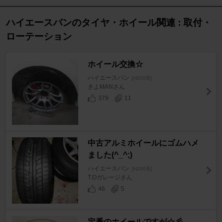
ハイエースバンのタイヤ・ホイール関連 : 取付・
ローテーション
ホイール交換☆
ハイエースバン
[H200系]
きよMANさん
379
11
中古アルミホイールにゴムハメ
ました(^_^;)
ハイエースバン
[H200系]
T.Oガレージさん
46
5
定番のホイールですが☆彡