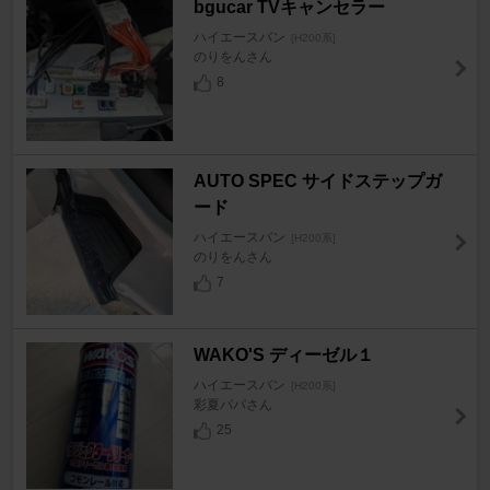
bgucar TVキャンセラー
ハイエースバン
[H200系]
のりをんさん
8
AUTO SPEC サイドステップガ
ード
ハイエースバン
[H200系]
のりをんさん
7
WAKO'S ディーゼル１
ハイエースバン
[H200系]
彩夏パパさん
25