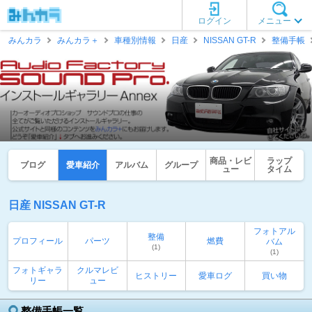
ログイン
メニュー
みんカラ
みんカラ＋
車種別情報
日産
NISSAN GT-R
整備手帳
商品・レビ
ラップ
ブログ
愛車紹介
アルバム
グループ
ュー
タイム
日産 NISSAN GT-R
フォトアル
整備
プロフィール
パーツ
燃費
バム
(1)
(1)
フォトギャラ
クルマレビ
ヒストリー
愛車ログ
買い物
リー
ュー
整備手帳一覧