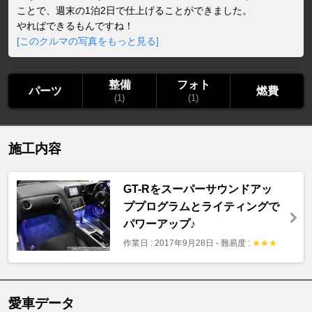
ことで、週末の1泊2日で仕上げることができました。
やればできるもんですね！
[このクルマの写真をもっと見る]
整備
フォト
パーツ
燃費
(1)
(1)
施工内容
GT-Rをスーパーサウンドアッ
ププログラムとライティングで
パワーアップ♪
作業日 : 2017年9月28日
-
難易度 :
★
★
★
愛車データ