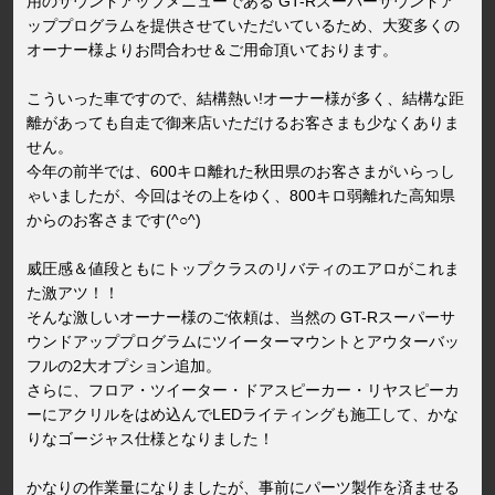
用のサウンドアップメニューである GT-Rスーパーサウンドア
ッププログラムを提供させていただいているため、大変多くの
オーナー様よりお問合わせ＆ご用命頂いております。
こういった車ですので、結構熱い!オーナー様が多く、結構な距
離があっても自走で御来店いただけるお客さまも少なくありま
せん。
今年の前半では、600キロ離れた秋田県のお客さまがいらっし
ゃいましたが、今回はその上をゆく、800キロ弱離れた高知県
からのお客さまです(^○^)
威圧感＆値段ともにトップクラスのリバティのエアロがこれま
た激アツ！！
そんな激しいオーナー様のご依頼は、当然の GT-Rスーパーサ
ウンドアッププログラムにツイーターマウントとアウターバッ
フルの2大オプション追加。
さらに、フロア・ツイーター・ドアスピーカー・リヤスピーカ
ーにアクリルをはめ込んでLEDライティングも施工して、かな
りなゴージャス仕様となりました！
かなりの作業量になりましたが、事前にパーツ製作を済ませる