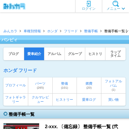
ログイン
メニュー
みんカラ
車種別情報
ホンダ
フリード
整備手帳
整備手帳一覧 [
バンビィ
ラップ
ブログ
愛車紹介
アルバム
グループ
ヒストリ
タイム
ホンダ フリード
フォトアル
パーツ
整備
燃費
プロフィール
バム
(265)
(101)
(20)
(1)
フォトギャラ
クルマレビ
ヒストリー
愛車ログ
買い物
リー
ュー
整備手帳一覧
2-xxx. 〔備忘録〕 整備手帳一覧 (弐