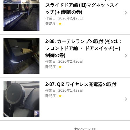
スライドドア編 (旧)マグネットスイ
ッチ(＋)制御の巻)
作業日 : 2026年2月23日
難易度 :
★
2-88. カーテシランプの取付 (その1：
フロントドア編 ・ ドアスイッチ(－)
制御の巻)
作業日 : 2026年2月20日
難易度 :
★
2-87. Qi2 ワイヤレス充電器の取付
作業日 : 2026年1月23日
難易度 :
★
次のページ >>