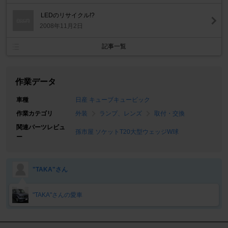
LEDのリサイクル!?
2008年11月2日
記事一覧
作業データ
車種
日産 キューブキュービック
作業カテゴリ
外装
ランプ、レンズ
取付・交換
関連パーツレビュ
孫市屋 ソケットT20大型ウェッジW球
ー
"TAKA"さん
"TAKA"さんの愛車