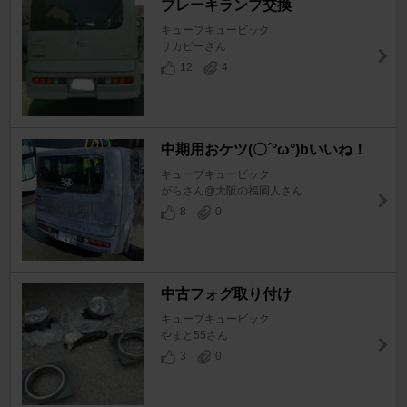
ブレーキランプ交換
キューブキュービック
サカビーさん
12
4
中期用おケツ(〇´°ω°)bいいね！
キューブキュービック
がらさん@大阪の福岡人さん
8
0
中古フォグ取り付け
キューブキュービック
やまと55さん
3
0