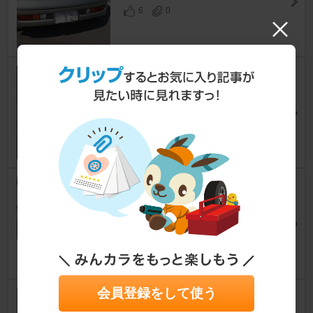
6
0
ポジションランプ交換
キューブキュービック
ゆかりっちょさん
12
0
ヘッドライト本体交換 やっと
本題!?
キューブキュービック
三杯酢もずくさん
8
3
会員登録をして使う
デイライト取り付け