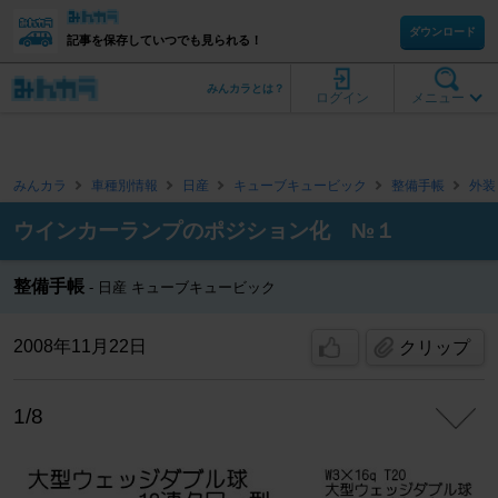
ダウンロード
記事を保存していつでも見られる！
みんカラとは？
ログイン
メニュー
みんカラ
車種別情報
日産
キューブキュービック
整備手帳
外装
ウインカーランプのポジション化 №１
整備手帳
日産 キューブキュービック
2008年11月22日
クリップ
1/8