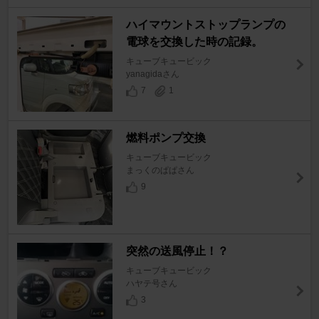
ハイマウントストップランプの
電球を交換した時の記録。
キューブキュービック
yanagidaさん
7
1
燃料ポンプ交換
キューブキュービック
まっくのぱぱさん
9
突然の送風停止！？
キューブキュービック
ハヤテ号さん
3