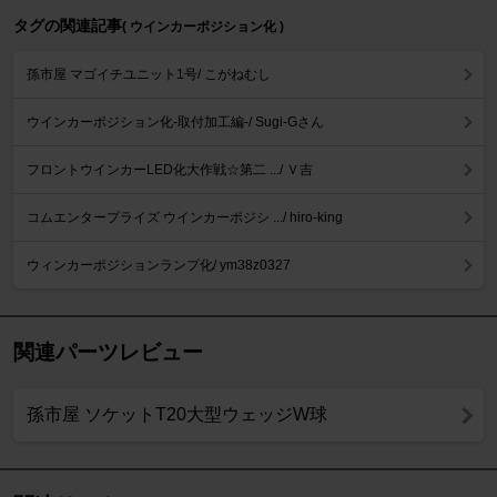
タグの関連記事
( ウインカーポジション化 )
孫市屋 マゴイチユニット1号/ こがねむし
ウインカーポジション化-取付加工編-/ Sugi-Gさん
フロントウインカーLED化大作戦☆第二 .../ Ｖ吉
コムエンタープライズ ウインカーポジシ .../ hiro-king
ウィンカーポジションランプ化/ ym38z0327
関連パーツレビュー
孫市屋 ソケットT20大型ウェッジW球