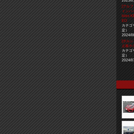
2025/0
[アル
インハイ
biles 
EO
カテゴ
定）
2024/0
[ポルシ
止板ホ
カテゴ
定）
2024/0