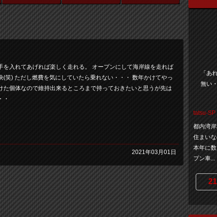
手を入れてあげれば楽しく走れる。 オープンにして海岸線を走れば
「あ
快(笑) ただし燃費を気にしていたら乗れない・・・ 数年かけてやっ
無い・
けた個体なので維持出来るところまで持っておきたいと思うが先は
・・
tatsu-SP
都内湾岸
住まいな
本年に数
2021年03月01日
プン車...
21