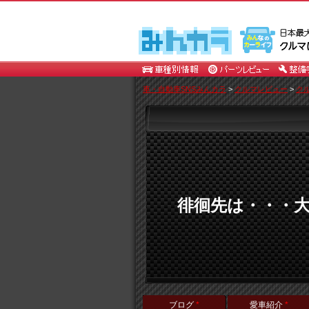
車・自動車SNSみんカラ
>
クルマレビュー
>
クル
徘徊先は・・・大黒
ブログ
*
愛車紹介
*