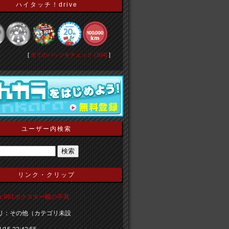
ハイタッチ！drive
[
全てのバッジをチェック (104)
]
ユーザー内検索
リンク・クリップ
ェ981ボクスター幌の不具
リ：その他（カテゴリ未設