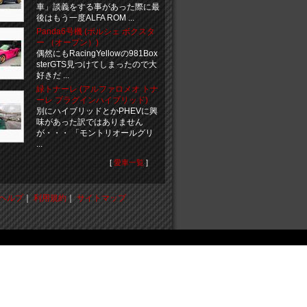
車」談義をする事があった際に最
後はもう一度ALFA ROM ...
Panda6号機 (ポルシェ ボクスタ
ー （オープン）)
偶然にもRacingYellowの981Box
sterGTS見つけてしまったので大
好きだ ...
緑トナーレ (アルファロメオ トナ
ーレ プラグインハイブリッド)
別にハイブリッドとかPHEVに興
味があった訳ではありません
が・・・ 「モントリオールグリ
...
[
愛車一覧
]
ヘルプ
｜
利用規約
｜
サイトマップ