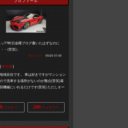
プロフィール
れっ??昨日金曜ブログ書いたはずなのに
・・(苦笑)」
何シテル？
05/20 07:45
[
東京都
]
地域在住です。 車は好きですがマンション
ので洗車する場所がないのが難点(苦笑)基
回機械にいれるだけです(苦笑) ただしオー
8
296
フォロー
フォロワー