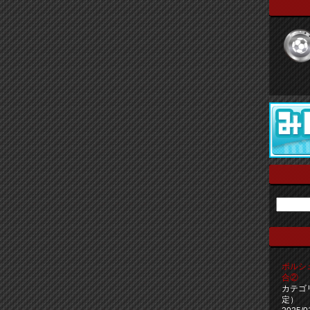
ポルシ
合②
カテゴ
定）