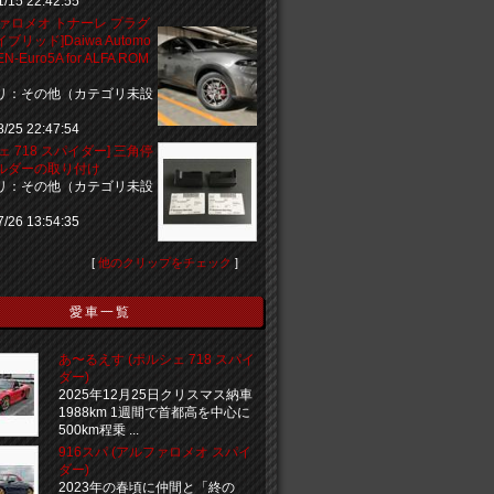
1/15 22:42:55
ファロメオ トナーレ プラグ
ブリッド]Daiwa Automo
KEN-Euro5A for ALFA ROM
リ：その他（カテゴリ未設
8/25 22:47:54
ェ 718 スパイダー] 三角停
ルダーの取り付け
リ：その他（カテゴリ未設
7/26 13:54:35
[
他のクリップをチェック
]
愛車一覧
あ〜るえす (ポルシェ 718 スパイ
ダー)
2025年12月25日クリスマス納車
1988km 1週間で首都高を中心に
500km程乗 ...
916スパ (アルファロメオ スパイ
ダー)
2023年の春頃に仲間と「終の