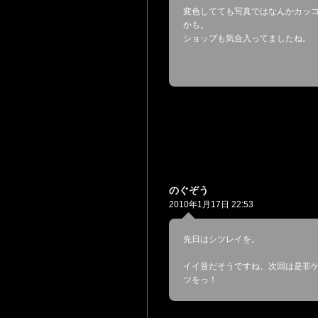
変色してても写真ではなんかカッ
かも。
ショップも気合入ってましたね。
のぐぞう
2010年1月17日 22:53
先日はシツレイを。
イイ音だそうですね、次回は是非
ツをっ！