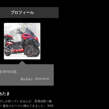
プロフィール
草津PA到着」
何シテル？
05/13 20:15
あたま
許しか持っていませんが、普通自動二輪
ー 最近スピードに慣れてきました。 9/28