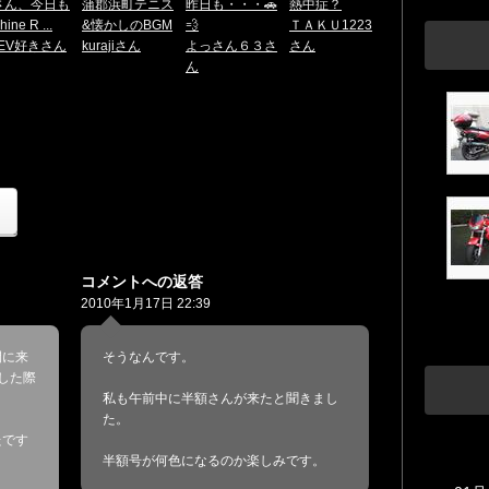
さん、今日も
蒲郡浜町テニス
昨日も・・・🚗
熱中症？
hine R ...
&懐かしのBGM
💨
ＴＡＫＵ1223
HEV好きさん
kurajiさん
よっさん６３さ
さん
ん
コメントへの返答
2010年1月17日 22:39
間に来
そうなんです。
した際
私も午前中に半額さんが来たと聞きまし
た。
たです
半額号が何色になるのか楽しみです。