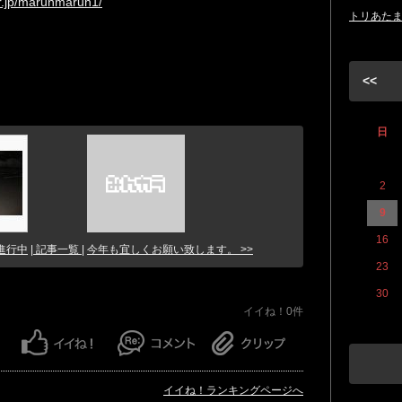
or.jp/marunmarun1/
トリあた
<<
日
2
9
16
進行中
| 記事一覧 |
今年も宜しくお願い致します。 >>
23
30
イイね！0件
イイね！ランキングページへ