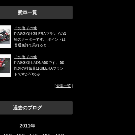
愛車一覧
その他 その他
PIAGGIO社GILERAブランドの3
輪スクーターです。 ポイントは
普通免許で乗れると ...
その他 その他
PIAGGIO社のDNA50です。 50
以外の排気量はGILERAブラン
ドですが50のみ ...
[
愛車一覧
]
過去のブログ
2011年