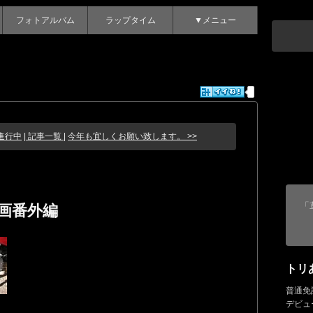
フォトアルバム
ラップタイム
▼メニュー
進行中
| 記事一覧 |
今年も宜しくお願い致します。 >>
「
画番外編
トリ
普通免
デビュ