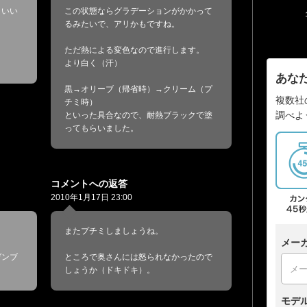
コいい
この状態ならグラデーションがかかって
るみたいで、アリかもですね。
ただ熱による変色なので進行します。
より白く（汗）
あな
黒→オリーブ（帰省時）→クリーム（プ
複数社
チミ時）
調べよ
といった具合なので、耐熱ブラックで塗
ってもらいました。
コメントへの返答
2010年1月17日 23:00
またプチミしましょうね。
メー
ゲンブ
ところで奥さんには怒られなかったので
しょうか（ドキドキ）。
モデ