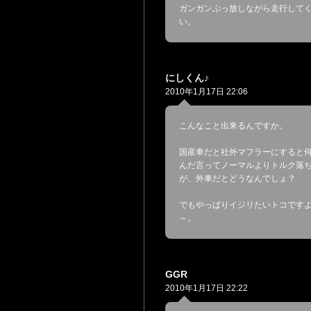
ガンガンぶっ放しながら走行して
い。
にしくん♪
2010年1月17日 22:06
こんなこと出来るんですか。
国産車だと社外マフラーにすると
んだ言ってノーマルよりトルク落
が、外車だとどうなんでしょ？
でもやっぱりイジリたいトコです
～。
GGR
2010年1月17日 22:22