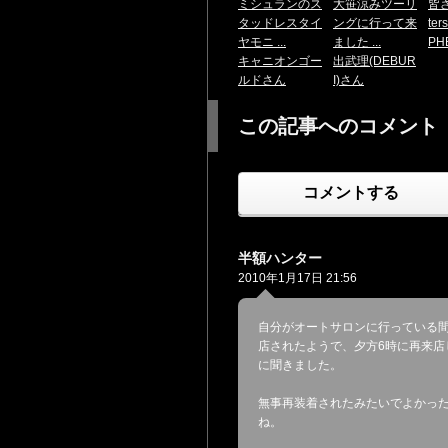
ミシュランのス
大笹涼みツーリ
皆
タッドレスタイ
ングに行って来
ters
ヤモニ ...
ました ...
P
キャニオンゴー
出武理(DEBUR
ルドさん
I)さん
この記事へのコメント
コメントする
半額ハンター
2010年1月17日 21:56
自分がオートサロンに行っている
店されたようで、夕方6時に再来店
に聞きました。
無事再装着されたみたいでよかっ
ね。