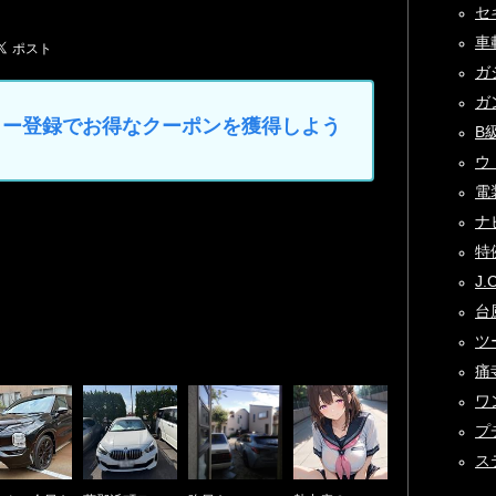
セキ
車載
ガジ
ガン
マイカー登録でお得なクーポンを獲得しよう
B級
ウ
電装
ナビ
特例
J.
台風
ツー
痛寺
ワン
プチ
ス