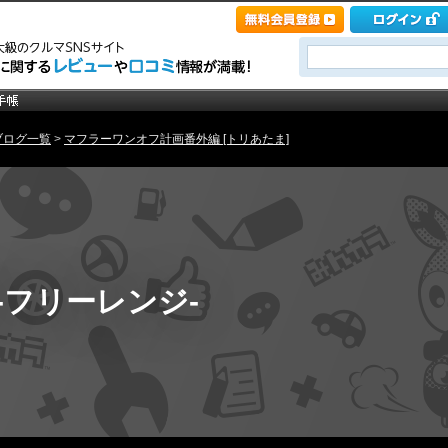
ブログ一覧
>
マフラーワンオフ計画番外編 [トリあたま]
E -フリーレンジ-