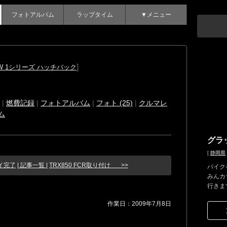
フォトアルバム
ラップタイム
▼メニュー
]
W 1シリーズ ハッチバック
|
燃費記録
|
フォトアルバム
|
フォト (25)
|
クルマレ
ム
グラ
[
静岡県
ァイ完了
| 記事一覧 |
TRX850 FCR取り付け >>
バイク
みんカ
行きま
作業日：2009年7月8日