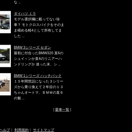
な ...
ダイハツ ミラ
モデル選択欄に載ってない珍
車？ モトクロスバイクをそのま
ま積める軽4として所有してま
した ...
BMW 3シリーズ セダン
最初に付合ったBMW320 直6の
シュイ～ンか直4のリニアーハ
ンドリングか 迷った末、シ ...
BMW 1シリーズ ハッチバック
１５年間世話になった３シリー
ズから乗り換えて２年目の１３
ちゃんオートマ、ＢＭＷの直６
の魅 ...
[
愛車一覧
]
ヘルプ
｜
利用規約
｜
サイトマップ