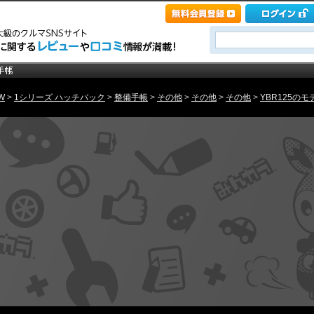
W
>
1シリーズ ハッチバック
>
整備手帳
>
その他
>
その他
>
その他
>
YBR125の