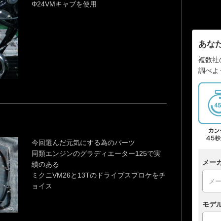
Φ24VMキャブを使用
あな
複数社
調べよ
今回選んだ元気にする為のパーツ
同類エンジンのグラディエーター125で実
メー
績のある
ミクニVM26と13Tのドライブスプロケをチ
ョイス
モデ