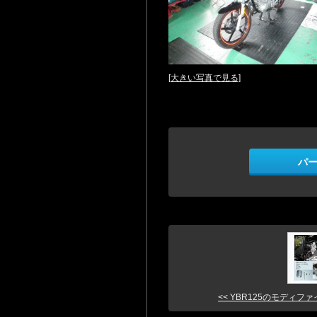
[大きい写真で見る]
パ
<< YBR125のモディフ