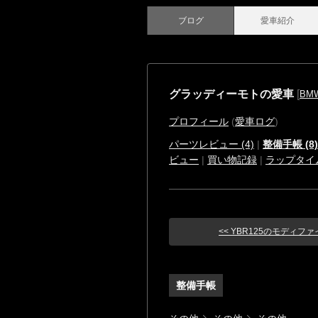
ブログ
愛車紹介
グラッディーモトの愛車
[
BM
プロフィール
(
愛車ログ
)
パーツレビュー (4)
|
整備手帳 (8)
ビュー
|
買い物記録
|
ラップタイ
<< YBR125のモディフ
整備手帳