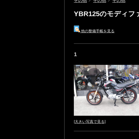
その他
その他
その他
YBR125のモディ
他の整備手帳を見る
1
[大きい写真で見る]