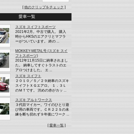
[
他のクリップをチェック
]
愛車一覧
スズキ スイフトスポーツ
2021年2月。中古で購入。 購入
時からHKSのエアクリとマフラ
ーがついています。 終の ...
MOKKEY-METAL号 (スズキ スイ
フトスポーツ)
2012年11月15日に納車されまし
た。 納車してすぐトラストのエ
アロつけました。 エ ...
スズキ スイフト
２０１０／５／２９納車のスズキ
スイフトＸＧエアロ。 １．３Ｌ
のＭＴです。 渋めの赤がカッ ...
スズキ アルトワークス
３代目マイカー。ワイのひとり遊
び用の車両です。ＣＲ２２Ｓの未
練を断ち切れず９年後にワーク ...
[
愛車一覧
]