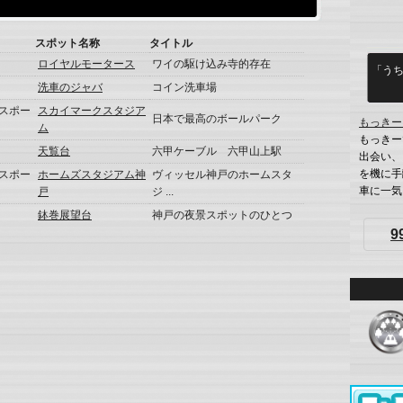
スポット名称
タイトル
ロイヤルモータース
ワイの駆け込み寺的存在
「う
洗車のジャバ
コイン洗車場
スポー
スカイマークスタジア
日本で最高のボールパーク
もっきー
ム
もっきー
天覧台
六甲ケーブル 六甲山上駅
出会い、
を機に手
スポー
ホームズスタジアム神
ヴィッセル神戸のホームスタ
車に一気
戸
ジ ...
鉢巻展望台
神戸の夜景スポットのひとつ
9