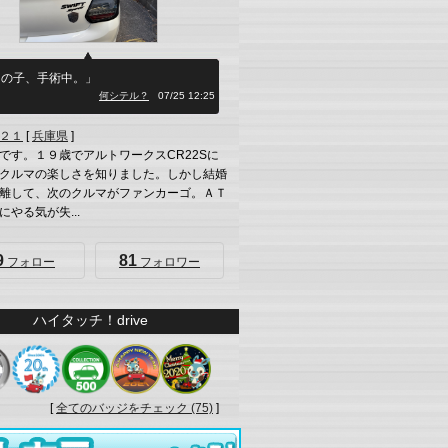
ちの子、手術中。」
何シテル？
07/25 12:25
２１
[
兵庫県
]
です。１９歳でアルトワークスCR22Sに
クルマの楽しさを知りました。しかし結婚
離して、次のクルマがファンカーゴ。ＡＴ
にやる気が失...
9
81
フォロー
フォロワー
ハイタッチ！drive
[
全てのバッジをチェック (75)
]