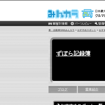
車・自動車SNSみんカラ
>
おすすめスポット
>
おす
ずぼら記録簿
ブログ
愛車紹介