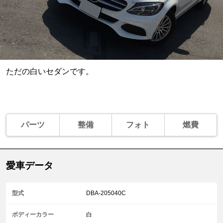
ただの白いセダンです。
パーツ
整備
フォト
燃費
愛車データ
型式
DBA-205040C
ボディーカラー
白