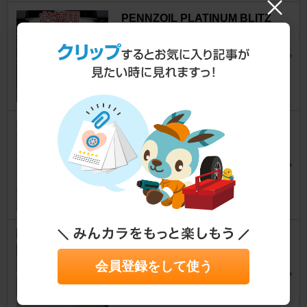
PENNZOIL PLATINUM BLITZ
5W-30
500 （ハッチバック）
[3代目]
T-45さん
50
3
社外 エンジントルクダンパー
500 （ハッチバック）
[3代目]
xedos4240さん
8
PACIFIC / 太平洋工業 TR-412
500 （ハッチバック）
[3代目]
会員登録をして使う
nob＠さん
22