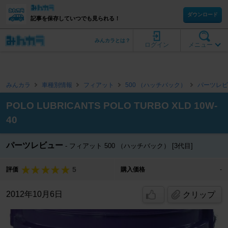
ダウンロード
記事を保存していつでも見られる！
みんカラとは？
ログイン
メニュー
みんカラ
車種別情報
フィアット
500 （ハッチバック）
パーツレビ
POLO LUBRICANTS POLO TURBO XLD 10W-
40
パーツレビュー
フィアット 500 （ハッチバック） [3代目]
5
評価
購入価格
-
2012年10月6日
クリップ