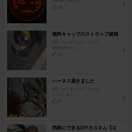
marron_miniさん
28
燃料キャップのストラップ破損
500 （ハッチバック）
[3代目]
alfadesmoさん
11
ハーネス届きました
500 （ハッチバック）
[3代目]
よっじぃさん
8
気軽にできるDIYカスタム【エ