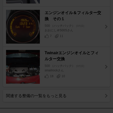
エンジンオイル＆フィルター交
換 その１
500 （ハッチバック）
[3代目]
おおにし＠500Sさん
7
11
Twinairエンジンオイルとフィ
ルター交換
500 （ハッチバック）
[3代目]
smallrockさん
18
10
関連する整備の一覧をもっと見る