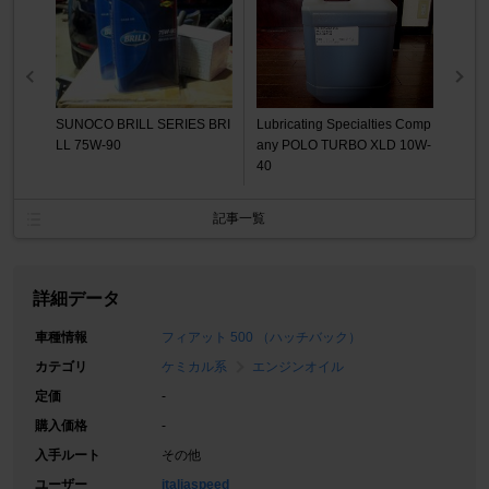
SUNOCO BRILL SERIES BRI
Lubricating Specialties Comp
LL 75W-90
any POLO TURBO XLD 10W-
40
記事一覧
詳細データ
車種情報
フィアット 500 （ハッチバック）
カテゴリ
ケミカル系
エンジンオイル
定価
-
購入価格
-
入手ルート
その他
ユーザー
italiaspeed