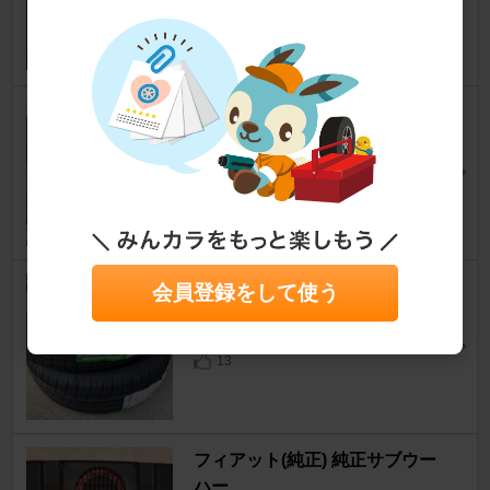
500 （ハッチバック）
[3代目]
pandaごはんださん
16
WINRUN R330 195/45R16
500 （ハッチバック）
[3代目]
福もっちゃんさん
21
GRENLANDER COLO H02
会員登録をして使う
500 （ハッチバック）
[3代目]
118841883298さん
13
フィアット(純正) 純正サブウー
ハー