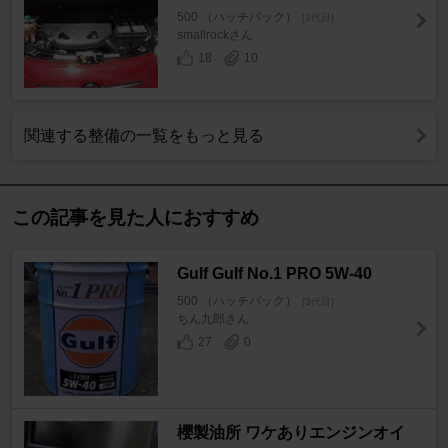
500 （ハッチバック）
[3代目]
smallrockさん
18
10
関連する整備の一覧をもっと見る
この記事を見た人におすすめ
Gulf Gulf No.1 PRO 5W-40
500 （ハッチバック）
[3代目]
ちん九郎さん
27
0
櫻製油所 ワケありエンジンオイ