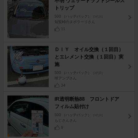
不明 ウェザードラフトシールス
トリップ
500 （ハッチバック）
[3代目]
知覧峠のヌボラーリさん
11
ＤＩＹ オイル交換（１回目）
とエレメント交換（１回目）実
施
500 （ハッチバック）
[3代目]
球アンプさん
34
IR透明断熱88 フロントドア
フィルム貼付け
500 （ハッチバック）
[3代目]
もじさんさん
9