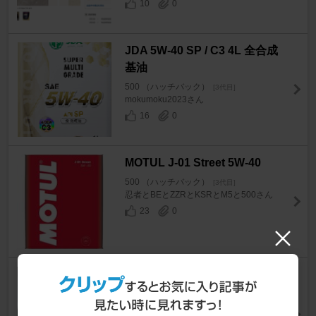
10
0
JDA 5W-40 SP / C3 4L 全合成
基油
500 （ハッチバック）
[3代目]
mokumoku2023さん
16
0
MOTUL J-01 Street 5W-40
500 （ハッチバック）
[3代目]
忍者とBEとZZRとKSRとM5と500さん
23
0
Dokko Auto Tecnica 車速感応
式ヘッドライトオフコントロー
ラ