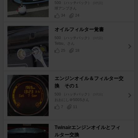
500 （ハッチバック）
[3代目]
球アンプさん
34
24
オイルフィルター覚書
500 （ハッチバック）
[3代目]
Tetsu。さん
25
18
エンジンオイル＆フィルター交
換 その１
500 （ハッチバック）
[3代目]
おおにし＠500Sさん
7
11
Twinairエンジンオイルとフィ
ルター交換