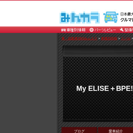
車・自動車SNSみんカラ
>
車種別情報
>
スバル
My ELISE＋BPE!
ブログ
愛車紹介