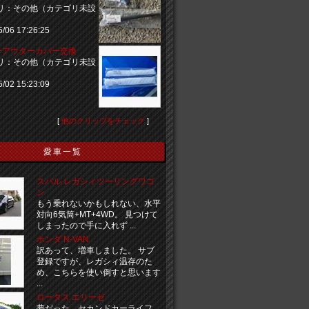
リ：その他（カテゴリ未設
5/06 17:26:25
ーアウターカバー交換
リ：その他（カテゴリ未設
5/02 15:23:09
[
他のクリップをチェック
]
愛車一覧
スバル レガシィツーリングワゴ
ン
もう乗れないかもしれない、水平
対向6気筒+MT+4WD。 見つけて
しまったので手に入れず ...
ホンダ N-VAN
訳あって、増車しました。 サブ
登録ですが、レガシィ温存のた
め、こちらを使い倒すと思います
...
ロータス エリーゼ
夢だった、セカンドカーライフ。