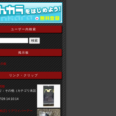
ユーザー内検索
掲示板
の掲示板
リンク・クリップ
調整
リ：その他（カテゴリ未設
7/26 14:10:14
(純正) リアワイパーアー