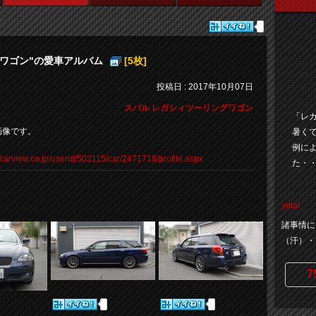
グワゴン"の愛車アルバム
[5枚]
投稿日 : 2017年10月07日
スバル レガシィツーリングワゴン
「レ
画像です。
暑く
例に
.carview.co.jp/userid/502115/car/2471718/profile.aspx
た・
yuta!
諸事情に
（汗）・
7