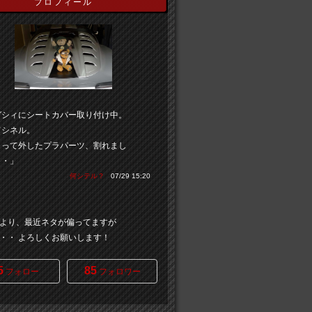
プロフィール
ガシィにシートカバー取り付け中。
てシネル。
よって外したプラパーツ、割れまし
・・」
何シテル？
07/29 15:20
より、最近ネタが偏ってますが
・・ よろしくお願いします！
5
85
フォロー
フォロワー