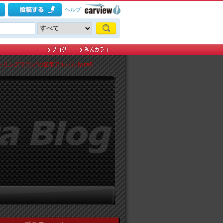
ヘルプ
リングワゴン"の愛車アルバム [yuta!]