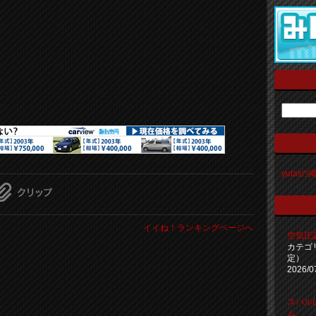
yuta!
イイね！ランキングページへ
空気圧
カテゴ
定）
2026/0
スバル
ム