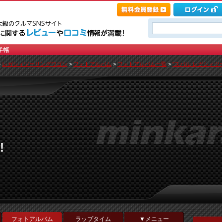
>
レガシィツーリングワゴン
>
フォトアルバム
>
フォトアルバム一覧
>
"スバル レガシィツー
!
フォトアルバム
ラップタイム
▼メニュー