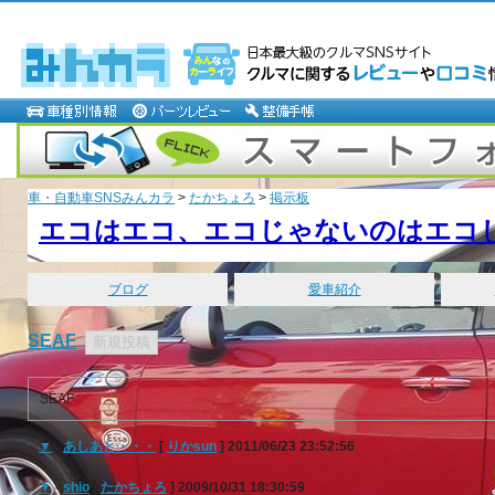
車・自動車SNSみんカラ
>
たかちょろ
>
掲示板
エコはエコ、エコじゃないのはエコ
ブログ
愛車紹介
SEAF
SEAF
▼
-
あしあと・・・
[
りかsun
] 2011/06/23 23:52:56
▼
-
shio
[
たかちょろ
] 2009/10/31 18:30:59