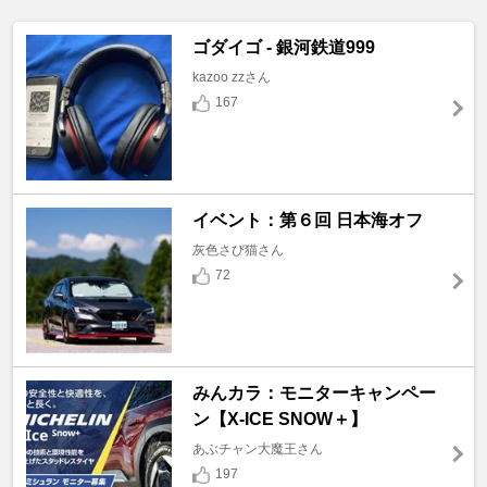
ゴダイゴ - 銀河鉄道999
kazoo zzさん
167
イベント：第６回 日本海オフ
灰色さび猫さん
72
みんカラ：モニターキャンペー
ン【X-ICE SNOW＋】
あぶチャン大魔王さん
197