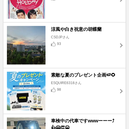
涼風や白き祝意の胡蝶蘭
CSDJPさん
93
素敵な夏のプレゼント企画🍉🌻
ESQUIRE6318さん
98
車検中の代車ですwwwーーー⤴️
👍🤗👏😀