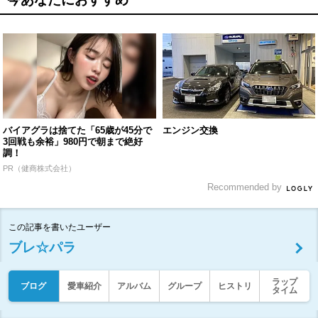
バイアグラは捨てた「65歳が45分で
エンジン交換
3回戦も余裕」980円で朝まで絶好
調！
PR（健商株式会社）
Recommended by
この記事を書いたユーザー
ブレ☆パラ
ラップ
ブログ
愛車紹介
アルバム
グループ
ヒストリ
タイム