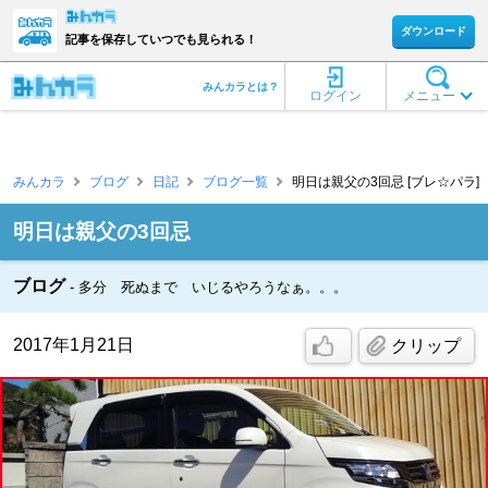
ダウンロード
記事を保存していつでも見られる！
みんカラとは？
ログイン
メニュー
みんカラ
ブログ
日記
ブログ一覧
明日は親父の3回忌 [ブレ☆パラ]
明日は親父の3回忌
ブログ
多分 死ぬまで いじるやろうなぁ。。。
2017年1月21日
クリップ