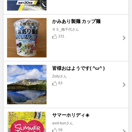
かみあり製麺 カップ麺
ＲＳ_梅千代さん
231
皆様おはようです( ^ω^ )
Zollyさん
63
サマーホリディ☀️
avot-kunさん
59