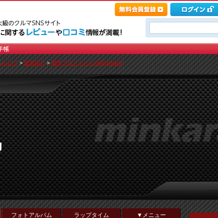
シルビア
>
愛車紹介
>
愛車プロフィール [Nekoneko]
g
フォトアルバム
ラップタイム
▼メニュー