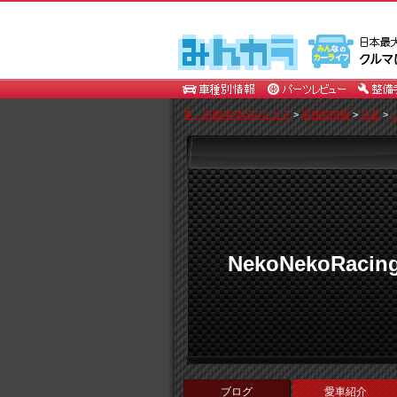
車・自動車SNSみんカラ
>
車種別情報
>
日産
>
NekoNekoRacin
ブログ
愛車紹介