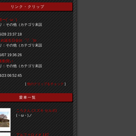
リンク・クリップ
(´･ω･`)
リ：その他（カテゴリ未設
5/28 23:37:18
め誕生日会(o゜▽゜)o
リ：その他（カテゴリ未設
5/07 19:36:26
衝動買い
リ：その他（カテゴリ未設
4/23 06:52:45
[
他のクリップをチェック
]
愛車一覧
ころさん (スズキ セルボ)
(・ω・)ノ
アルファロメオ 147