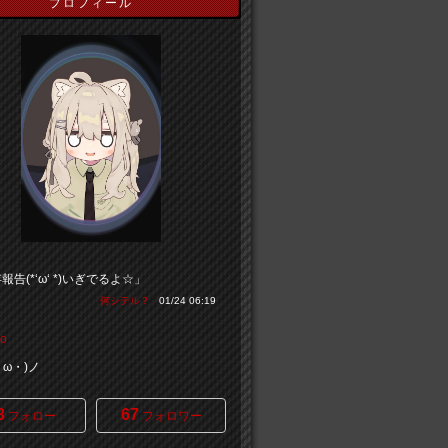
プロフィール
報告(*‘ω‘ *)いぎでるよ☆」
何シテル？
01/24 06:19
o
・ω・)ノ
3
67
フォロー
フォロワー