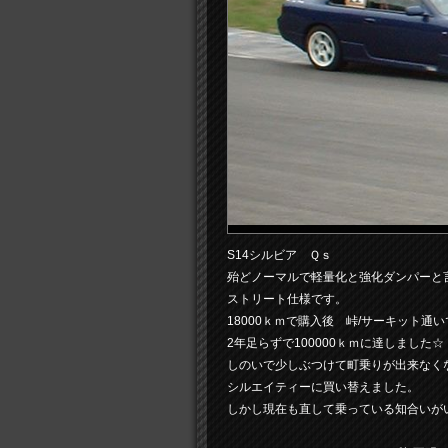
S14シルビア Ｑｓ
殆どノーマルで軽量化と強化ダンパーと
ストリート仕様です。
18000ｋｍで購入後 峠/サーキット通い
2年足らずで100000ｋｍに達しました☆
しのいで少しぶつけて町乗りが出来なく
シルエイティーに買い替えました。
しかし現在も直して乗っている知合いが