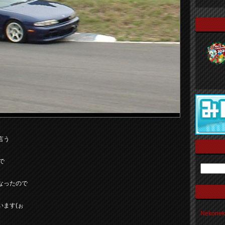
言う
で
なったので
います(ぉ
Nekon