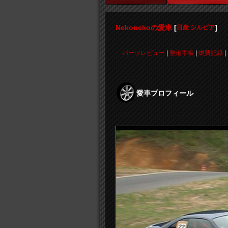
Nekonekoの愛車
[
]
日産 シルビア
パーツレビュー
|
整備手帳
|
燃費記録
|
愛車プロフィール