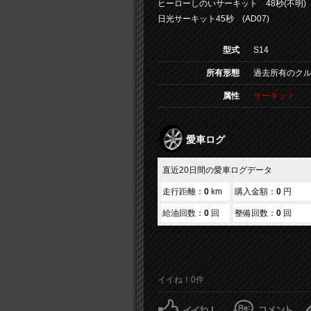
ヒーローしのいサーキット 48秒(不明)
日光サーキット45秒 (AD07)
型式
S14
所有形態
過去所有のク
属性
サーキット
愛車ログ
直近20日間の愛車ログデータ
走行距離：
0
km
購入金額：
0
円
給油回数：
0
回
整備回数：
0
回
イイね！0件