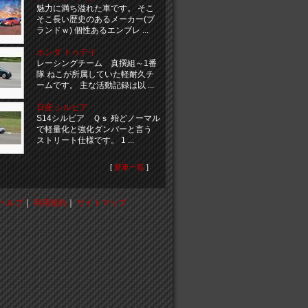
魅力に満ち溢れた車です。 そこ
そこ長い歴史のあるメーカー(ブ
ランドｗ) 個性あるエンブレ ...
ホンダ トゥデイ
レーシングチーム 真撰組～1番
隊 ねこが所属していた軽耐久チ
ームです。 主な活動記録は以 ...
日産 シルビア
S14シルビア Ｑｓ 殆どノーマル
で軽量化と強化ダンパーと言う
ストリート仕様です。 1 ...
[
愛車一覧
]
ヘルプ
｜
利用規約
｜
サイトマップ