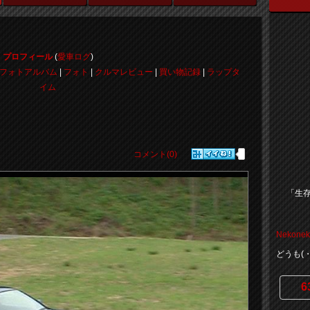
プロフィール
(
愛車ログ
)
フォトアルバム
|
フォト
|
クルマレビュー
|
買い物記録
|
ラップタ
イム
コメント(0)
「生存
Nekonek
どうも(
6