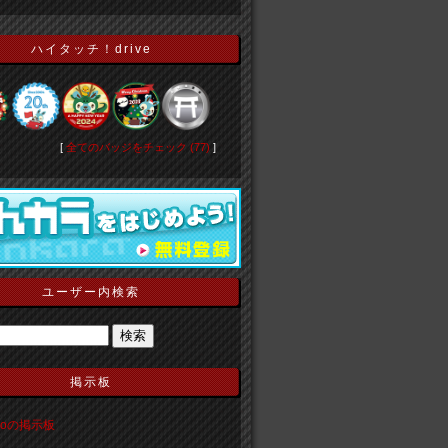
ハイタッチ！drive
[
全てのバッジをチェック (77)
]
ユーザー内検索
掲示板
ekoの掲示板