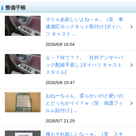
整備手帳
そりゃあ欲しいよね～ｗ。（笑 車
速感応ロックキット取付け [ダイハ
ツ キャスト ...
2026/6/8 16:04
え～？何で？？。 社外アンサーバ
ック配線手直し [ダイハツ キャスト
スタイル]
2026/5/8 19:47
おねーちゃん、柔らかいのと硬いの
とどっちがイイ？ｗ（笑 保護フィ
ルム貼付け [ ...
2026/5/7 21:29
俺もそれ欲しいな～ｗ。（笑 スキ