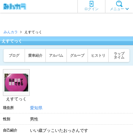
ログイン
メニュー
みんカラ
えすてっく
えすてっく
ラップ
ブログ
愛車紹介
アルバム
グループ
ヒストリ
タイム
えすてっく
愛知県
現住所
男性
性別
いい歳ブッこいたおっさんです
自己紹介