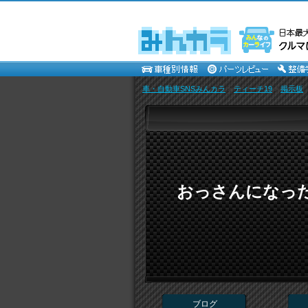
車・自動車SNSみんカラ
>
ティーチ19
>
掲示板
おっさんになっ
ブログ