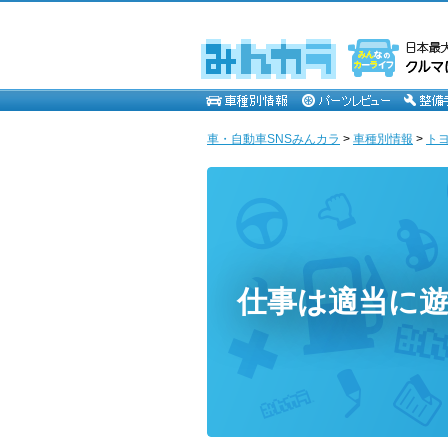
車・自動車SNSみんカラ
>
車種別情報
>
ト
仕事は適当に