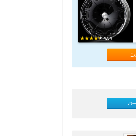
4.54
こ
パ