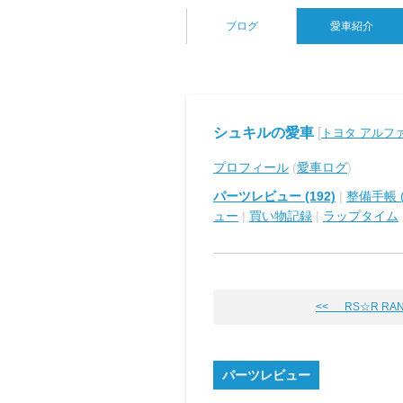
ブログ
愛車紹介
シュキルの愛車
[
トヨタ アルフ
プロフィール
(
愛車ログ
)
パーツレビュー (192)
|
整備手帳 (
ュー
|
買い物記録
|
ラップタイム
<< RS☆R RA
パーツレビュー