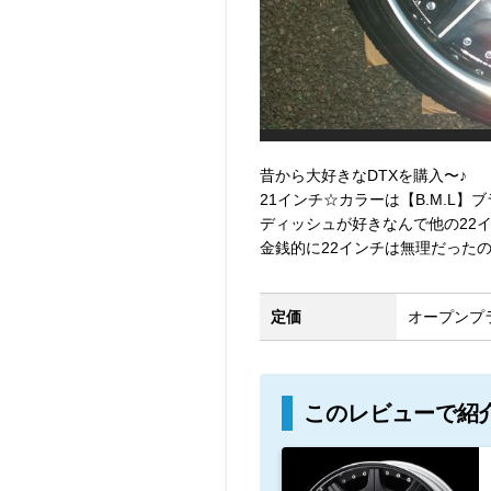
昔から大好きなDTXを購入〜♪
21インチ☆カラーは【B.M.L
ディッシュが好きなんで他の22イ
金銭的に22インチは無理だったので
定価
オープンプ
このレビューで紹