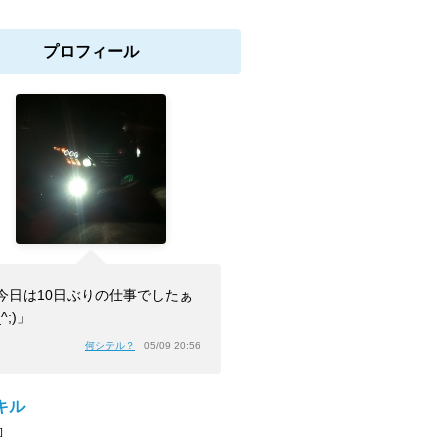
プロフィール
今日は10日ぶりの仕事でしたぁ
_^;)」
何シテル？
05/09 20:56
キル
]