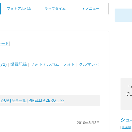
フォトアルバム
ラップタイム
▼メニュー
]
ァード
72)
|
燃費記録
|
フォトアルバム
|
フォト
|
クルマレビ
「
(^
N☆UP
| 記事一覧 |
PIRELLI P ZERO ... >>
シュ
2010年6月3日
[
山梨県