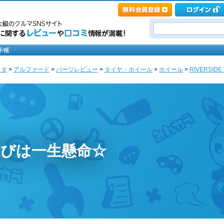
ヨタ
>
アルファード
>
パーツレビュー
>
タイヤ・ホイール
>
ホイール
>
RIVERSIDE
遊びは一生懸命☆