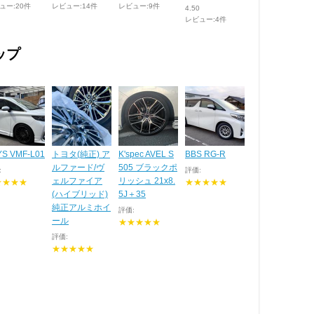
ュー:20件
レビュー:14件
レビュー:9件
4.50
レビュー:4件
ップ
YS VMF-L01
トヨタ(純正) ア
K'spec AVEL S
BBS RG-R
ルファード/ヴ
505 ブラックポ
:
評価:
ェルファイア
リッシュ 21x8.
★★★★
★★★★★
(ハイブリッド)
5J＋35
純正アルミホイ
評価:
ール
★★★★★
評価:
★★★★★