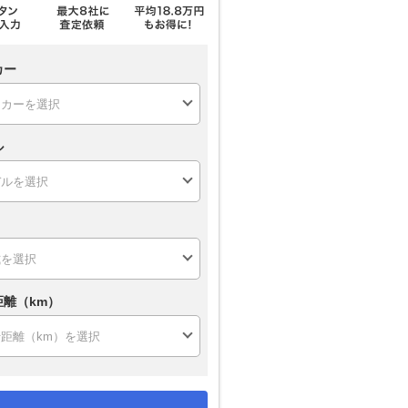
カー
ル
距離（km）