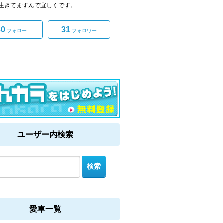
生きてますんで宜しくです。
30
31
フォロー
フォロワー
ユーザー内検索
愛車一覧