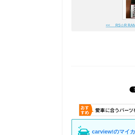
<< RS☆R RA
carview!の