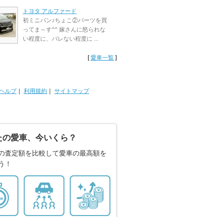
トヨタ アルファード
初ミニバン♪ちょこ②パーツを買
ってま～す^^ 嫁さんに怒られな
い程度に、バレない程度に ...
[
愛車一覧
]
ヘルプ
｜
利用規約
｜
サイトマップ
たの愛車、今いくら？
の査定額を比較して愛車の最高額を
う！