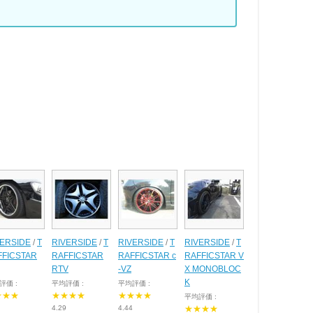
VERSIDE
/
T
RIVERSIDE
/
T
RIVERSIDE
/
T
RIVERSIDE
/
T
FFICSTAR
RAFFICSTAR
RAFFICSTAR c
RAFFICSTAR V
RTV
-VZ
X MONOBLOC
K
評価 :
平均評価 :
平均評価 :
★★★
★★★★
★★★★
平均評価 :
4.29
4.44
★★★★