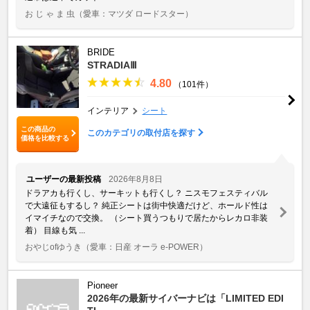
お じ ゃ ま 虫
（愛車：マツダ ロードスター）
BRIDE
STRADIAⅢ
4.80
（101件）
インテリア
シート
この商品の
このカテゴリの取付店を探す
価格を比較する
ユーザーの最新投稿
2026年8月8日
ドラアカも行くし、サーキットも行くし？ ニスモフェスティバル
で大遠征もするし？ 純正シートは街中快適だけど、ホールド性は
イマイチなので交換。 （シート買うつもりで居たからレカロ非装
着） 目線も気 ...
おやじofゆうき
（愛車：日産 オーラ e-POWER）
Pioneer
2026年の最新サイバーナビは「LIMITED EDI