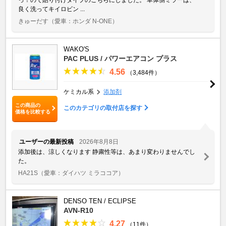
良く洗ってキイロビン ...
きゅーだす
（愛車：ホンダ N-ONE）
WAKO'S
PAC PLUS / パワーエアコン プラス
4.56
（3,484件）
ケミカル系
添加剤
この商品の
このカテゴリの取付店を探す
価格を比較する
ユーザーの最新投稿
2026年8月8日
添加後は、涼しくなります 静粛性等は、あまり変わりませんでし
た。
HA21S
（愛車：ダイハツ ミラココア）
DENSO TEN / ECLIPSE
AVN-R10
4.27
（11件）