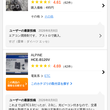
4.61
（62件）
購入価格：495円
その他
その他
ユーザーの最新投稿
2026年8月8日
エアコン潤滑剤です。 アストロで購入。
すげ
（愛車：ダイハツ エッセ）
ALPINE
HCE-B120V
4.69
（42件）
電装系
ETC
この商品の
このカテゴリの取付店を探す
価格を比較する
ユーザーの最新投稿
2026年8月8日
これまではETC1.0だったが、2.0に。光ビーコン付きなので、交通
情報も取得できますが、当地は北海道なのでそれほど恩恵はない