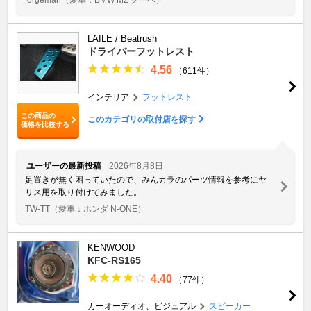
LAILE / Beatrush
ドライバーフットレスト
4.56
（611件）
インテリア
フットレスト
この商品の
このカテゴリの取付店を探す
価格を比較する
ユーザーの最新投稿
2026年8月8日
足置きが無く困っていたので、みんカラのパーツ情報を参考にヤ
リス用を取り付けてみました。
TW-TT
（愛車：ホンダ N-ONE）
KENWOOD
KFC-RS165
4.40
（77件）
カーオーディオ、ビジュアル
スピーカー