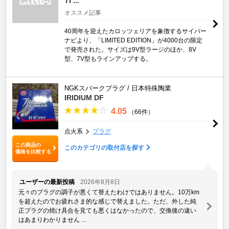
TI ...
オススメ記事
40周年を迎えたカロッツェリアを象徴するサイバー
ナビより、「LIMITED EDITION」が4000台の限定
で発売された。サイズは9V型ラージのほか、8V
型、7V型もラインアップする。
NGKスパークプラグ / 日本特殊陶業
IRIDIUM DF
4.05
（66件）
点火系
プラグ
この商品の
このカテゴリの取付店を探す
価格を比較する
ユーザーの最新投稿
2026年8月8日
元々のプラグの調子が悪くて替えたわけではありません。10万km
を超えたのでお疲れさま的な感じで替えました。ただ、外した純
正プラグの焼け具合を見ても悪くはなかったので、交換後の違い
はあまりわかりません ...