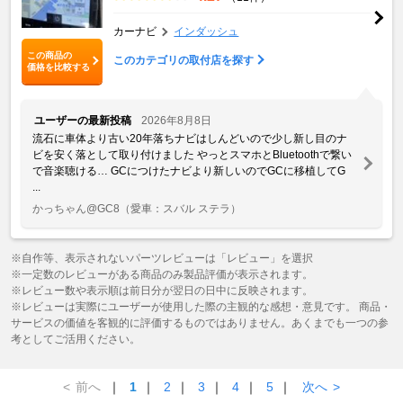
カーナビ
インダッシュ
この商品の
このカテゴリの取付店を探す
価格を比較する
ユーザーの最新投稿
2026年8月8日
流石に車体より古い20年落ちナビはしんどいので少し新し目のナ
ビを安く落として取り付けました やっとスマホとBluetoothで繋い
で音楽聴ける… GCにつけたナビより新しいのでGCに移植してG
...
かっちゃん@GC8
（愛車：スバル ステラ）
※自作等、表示されないパーツレビューは「レビュー」を選択
※一定数のレビューがある商品のみ製品評価が表示されます。
※レビュー数や表示順は前日分が翌日の日中に反映されます。
※レビューは実際にユーザーが使用した際の主観的な感想・意見です。 商品・
サービスの価値を客観的に評価するものではありません。あくまでも一つの参
考としてご活用ください。
<
前へ
｜
1
｜
2
｜
3
｜
4
｜
5
｜
次へ
>