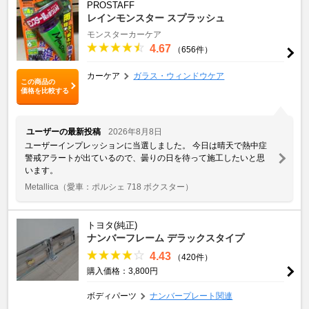
PROSTAFF
レインモンスター スプラッシュ
モンスターカーケア
4.67
（656件）
カーケア
ガラス・ウィンドウケア
この商品の
価格を比較する
ユーザーの最新投稿
2026年8月8日
ユーザーインプレッションに当選しました。 今日は晴天で熱中症
警戒アラートが出ているので、曇りの日を待って施工したいと思
います。
Metallica
（愛車：ポルシェ 718 ボクスター）
トヨタ(純正)
ナンバーフレーム デラックスタイプ
4.43
（420件）
購入価格：3,800円
ボディパーツ
ナンバープレート関連