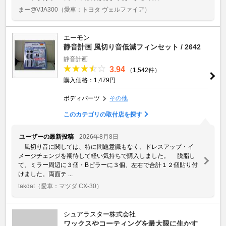
まー@VJA300
（愛車：トヨタ ヴェルファイア）
エーモン
静音計画 風切り音低減フィンセット / 2642
静音計画
3.94
（1,542件）
購入価格：1,479円
ボディパーツ
その他
このカテゴリの取付店を探す
ユーザーの最新投稿
2026年8月8日
風切り音に関しては、特に問題意識もなく、ドレスアップ・イ
メージチェンジを期待して軽い気持ちで購入しました。 脱脂し
て、ミラー周辺に３個・Bピラーに３個、左右で合計１２個貼り付
けました。両面テ ...
takdat
（愛車：マツダ CX-30）
シュアラスター株式会社
ワックスやコーティングを最大限に生かす