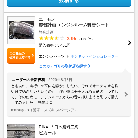
投稿する
エーモン
静音計画 エンジンルーム静音シート
静音計画
3.95
（638件）
購入価格：3,461円
この商品の
エンジンパーツ
ボンネットインシュレーター
価格を比較する
このカテゴリの取付店を探す
ユーザーの最新投稿
2026年8月8日
ともあれ、走行中の室内を静かにしたい、それでオーディオを良
い音で聴きたいというのが、僕が車に手を入れる目的の一つでし
て、そのためにエンジンルームからの音を抑えようと思って購入
してみました。 効果はス ...
matsugoro
（愛車：スズキ スペーシア）
PIKAL / 日本磨料工業
ピカール