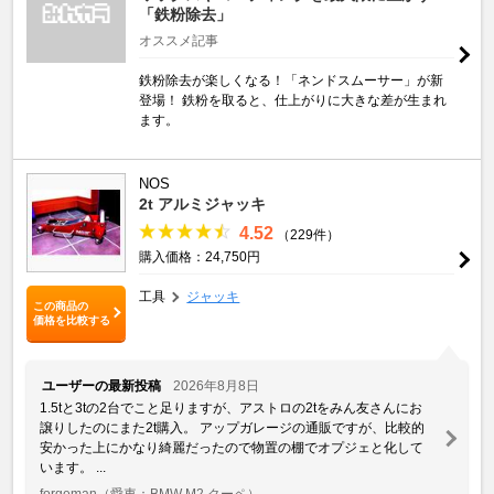
「鉄粉除去」
オススメ記事
鉄粉除去が楽しくなる！「ネンドスムーサー」が新
登場！ 鉄粉を取ると、仕上がりに大きな差が生まれ
ます。
NOS
2t アルミジャッキ
4.52
（229件）
購入価格：24,750円
工具
ジャッキ
この商品の
価格を比較する
ユーザーの最新投稿
2026年8月8日
1.5tと3tの2台でこと足りますが、アストロの2tをみん友さんにお
譲りしたのにまた2t購入。 アップガレージの通販ですが、比較的
安かった上にかなり綺麗だったので物置の棚でオプジェと化して
います。 ...
forgeman
（愛車：BMW M2 クーペ）