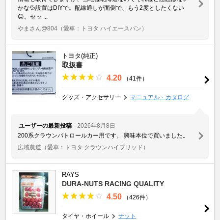
かな💦設置はDIYで。配線通しが面倒で、もう2度としたくない
😑。セッ ...
やまさん@804
（愛車：トヨタ ハイエースバン）
トヨタ(純正)
取扱書
4.20
（41件）
グッズ・アクセサリー
マニュアル・カタログ
ユーザーの最新投稿
2026年8月8日
200系クラウンパトロールカー用です。 興味本位で買いました。
広域農道
（愛車：トヨタ クラウンハイブリッド）
RAYS
DURA-NUTS RACING QUALITY
4.50
（426件）
タイヤ・ホイール
ナット