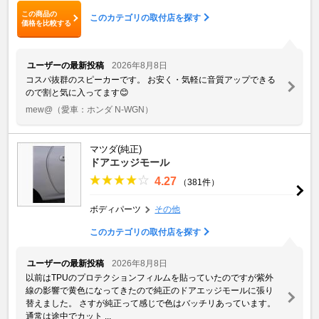
この商品の
このカテゴリの取付店を探す
価格を比較する
ユーザーの最新投稿
2026年8月8日
コスパ抜群のスピーカーです。 お安く・気軽に音質アップできる
ので割と気に入ってます😊
mew@
（愛車：ホンダ N-WGN）
マツダ(純正)
ドアエッジモール
4.27
（381件）
ボディパーツ
その他
このカテゴリの取付店を探す
ユーザーの最新投稿
2026年8月8日
以前はTPUのプロテクションフィルムを貼っていたのですが紫外
線の影響で黄色になってきたので純正のドアエッジモールに張り
替えました。 さすが純正って感じで色はバッチリあっています。
通常は途中でカット ...