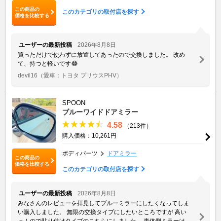
この商品の
このカテゴリの取付店を探す
価格を比較する
ユーザーの最新投稿
2026年8月8日
買っただけで使わずに放置してあったので交換しました。 改め
て、持つと軽いです😂
devil16
（愛車：トヨタ プリウスPHV）
SPOON
ブルーワイドドアミラー
4.58
（213件）
購入価格：10,261円
ボディパーツ
ドアミラー
この商品の
価格を比較する
このカテゴリの取付店を探す
ユーザーの最新投稿
2026年8月8日
みなさんのレビューを拝見してブルーミラーにしたくなってしま
い購入しました。 無限の交換タイプにしたいところですが 高い
っ！ので貼り付けタイプのこちらにしました。 車体側ミラーは、