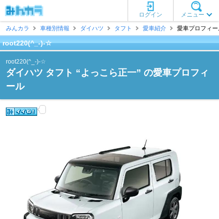
ログイン
メニュー
みんカラ
車種別情報
ダイハツ
タフト
愛車紹介
愛車プロフィール [r
root220(^_-)-☆
root220(^_-)-☆
ダイハツ タフト “よっこら正一” の愛車プロフィ
ール