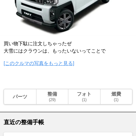
買い物下駄に注文しちゃったぜ
大雪にはクラウンは、もったいないってことで
[このクルマの写真をもっと見る]
整備
フォト
燃費
パーツ
(29)
(1)
(1)
直近の整備手帳