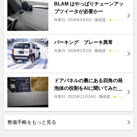
BLAM はやっぱりチューンアッ
プツイータが必要かー
作業日 : 2026年4月4日
-
難易度 :
★
☆
☆
パーキング ブレーキ異常
作業日 : 2026年2月2日
-
難易度 :
★
☆
☆
ドアパネルの裏にある四角の発
泡体の役割をAIに聞いてみた＿
作業日 : 2025年11月24日
-
難易度 :
★
☆
☆
整備手帳をもっと見る