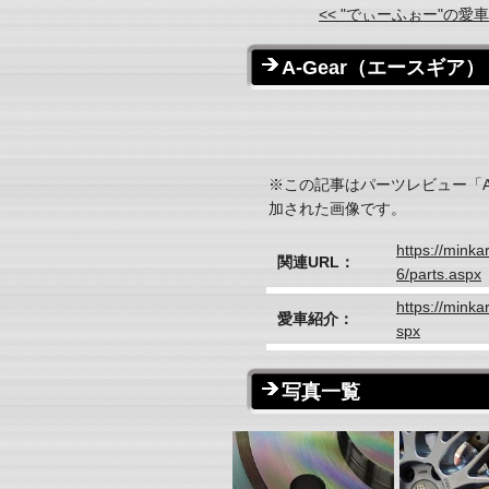
<< "でぃーふぉー"の愛
A-Gear（エースギア
※この記事はパーツレビュー「A
加された画像です。
https://mink
関連URL：
6/parts.aspx
https://minka
愛車紹介：
spx
写真一覧