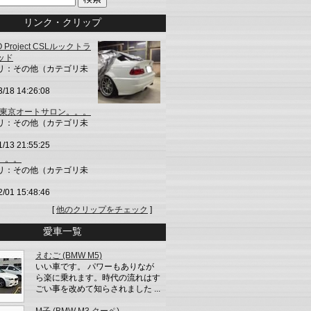
リンク・クリップ
O Project CSLルックトラ
ッド
リ：その他（カテゴリ未
3/18 14:26:08
4 東京オートサロン。。。
リ：その他（カテゴリ未
1/13 21:55:25
。。。
リ：その他（カテゴリ未
2/01 15:48:46
[
他のクリップをチェック
]
愛車一覧
えむご (BMW M5)
いい車です。 パワーもありなが
ら楽に乗れます。時代の流れはす
ごい事を改めて知らされました ...