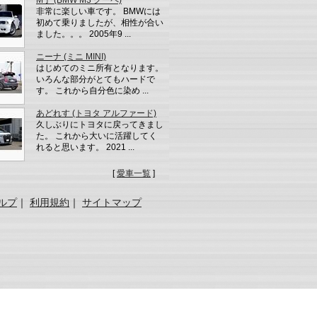
М子 (BMW M3 クーペ)
非常に楽しい車です。 BMWには
初めて乗りましたが、相性が合い
ました。。。 2005年9 ...
ニーナ (ミニ MINI)
はじめてのミニ所有となります。
いろんな部分がとてもハードで
す。 これから自分色に染め ...
あどれす (トヨタ アルファード)
久しぶりにトヨタに戻ってきまし
た。 これから大いに活躍してく
れると思います。 2021 ...
[
愛車一覧
]
ルプ
｜
利用規約
｜
サイトマップ