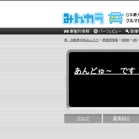
車・自動車SNSみんカラ
>
車種別情報
>
BMW
>
M5
あんどゅ～ です
ブログ
愛車紹介