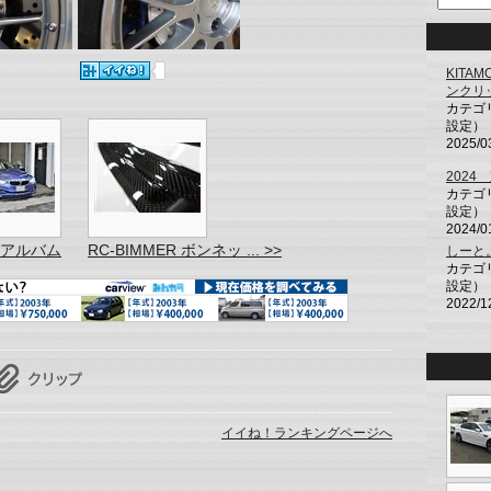
KITAM
ンクリ
カテゴ
設定）
2025/0
202
カテゴ
設定）
2024/0
車アルバム
RC-BIMMER ボンネッ ... >>
しーと
カテゴ
設定）
2022/1
イイね！ランキングページへ