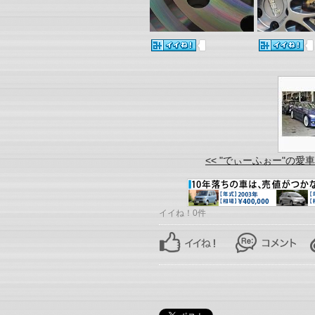
<< "でぃーふぉー"の愛
イイね！0件