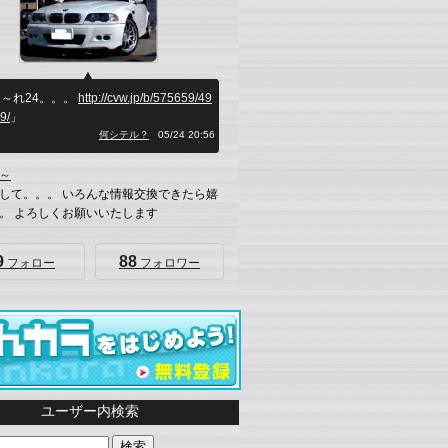
～れ24。。。
http://cvw.jp/b/575659/49
9/
」
何シテル？
05/24 20:56
～
して。。。 いろんな情報交換できたら嬉
。 よろしくお願いいたします
9
88
フォロー
フォロワー
ユーザー内検索