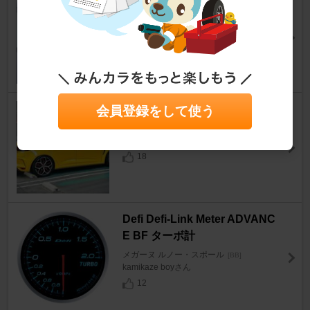
ード L
メガーヌ ルノー・スポール
[BB]
江戸井さん
5
H&R TRAK+ Wheel Spacers
会員登録をして使う
メガーヌ ルノー・スポール
[BB]
タケカメさん
18
Defi Defi-Link Meter ADVANC
E BF ターボ計
メガーヌ ルノー・スポール
[BB]
kamikaze boyさん
12