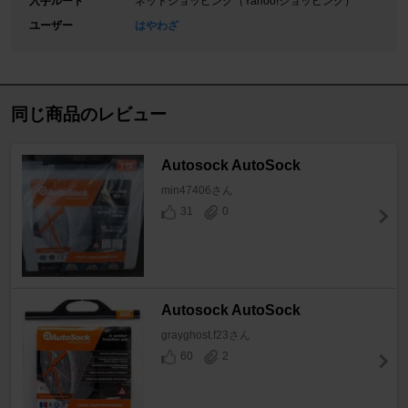
入手ルート
ネットショッピング（Yahoo!ショッピング）
ユーザー
はやわざ
同じ商品のレビュー
Autosock AutoSock
min47406さん
31
0
Autosock AutoSock
grayghost.f23さん
60
2