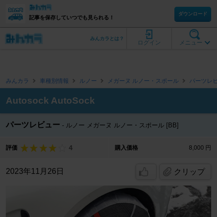
ダウンロード
記事を保存していつでも見られる！
みんカラとは？
ログイン
メニュー
みんカラ
車種別情報
ルノー
メガーヌ ルノー・スポール
パーツレ
Autosock AutoSock
パーツレビュー
ルノー メガーヌ ルノー・スポール [BB]
4
評価
購入価格
8,000 円
2023年11月26日
クリップ