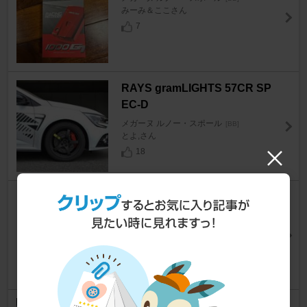
みーみ＆ここさん
7
RAYS gramLIGHTS 57CR SP
EC-D
メガーヌ ルノー・スポール
[BB]
とよ,さん
18
VARTA DYNAMIC AGM LN1
メガーヌ ルノー・スポール
[BB]
とよ,さん
12
エーモン ラディテックサンシェ