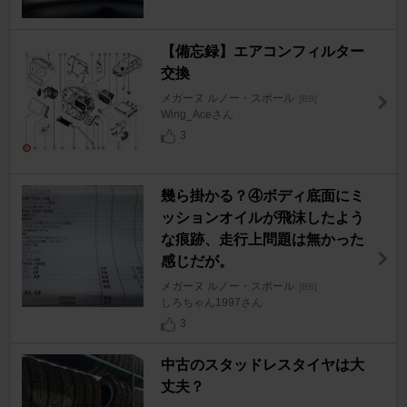
【備忘録】エアコンフィルター
交換
メガーヌ ルノー・スポール
[BB]
Wing_Aceさん
3
幾ら掛かる？④ボディ底面にミ
ッションオイルが飛沫したよう
な痕跡、走行上問題は無かった
感じだが。
メガーヌ ルノー・スポール
[BB]
しろちゃん1997さん
3
中古のスタッドレスタイヤは大
丈夫？