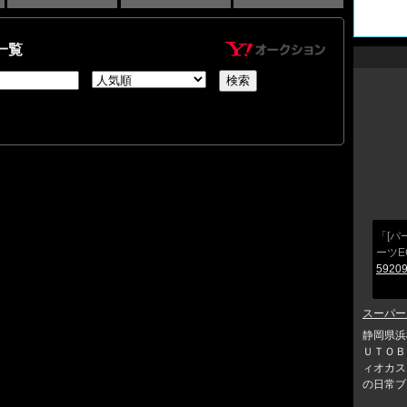
一覧
「[パ
ーツE
59209
スーパー
静岡県浜
ＵＴＯＢ
ィオカス
の日常ブロ