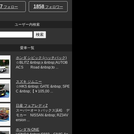
7
1858
フォロー
フォロワー
ユーザー内検索
愛車一覧
ホンダ シビック (ハッチバック)
☆BLITZ &nbsp;x &nbsp;AUTOB
ACS Road &nbsp;to ...
スズキ ジムニー
☆HKS &nbsp; GATE &nbsp; SPE
C &nbsp;【￥105,00 ...
日産 フェアレディZ
スーパーオートバックス浜松 デ
モカー NISSAN &nbsp; RZ34V
ersion ...
ホンダ N-ONE