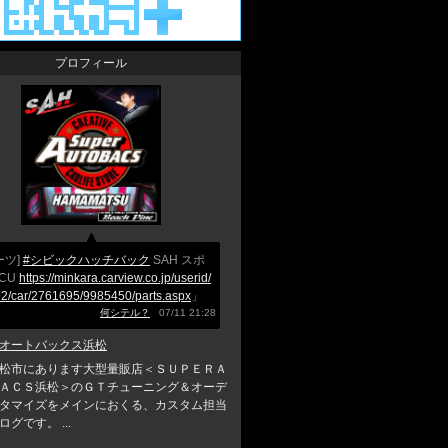
プロフィール
ーツ]
#シビックハッチバック
SAH スポ
CU
https://minkara.carview.co.jp/userid/
2/car/2761695/9985450/parts.aspx
」
何シテル？
07/11 21:28
オートバックス浜松
松市にあります大型量販店＜ＳＵＰＥＲＡ
ＡＣＳ浜松＞のＧＴチューニング＆オーデ
タマイズをメインにおくる、カスタム担当
グです。 ...