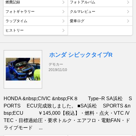
燃費記録
フォトアルバム
フォトギャラリー
クルマレビュー
ラップタイム
愛車ログ
ヒストリー
ホンダ シビックタイプR
デモカー
2019/11/10
HONDA &nbsp;CIVIC &nbsp;FK８ Type−R SA浜松 S
PORTS ECU完成致しました。 ■SA浜松 SPORTS &n
bsp;ECU ￥145,000【税込】・燃料・点火・VTC /V
TEC・目標過給圧・要求トルク・エアフロ・電動FAN・ド
ライブモード ...