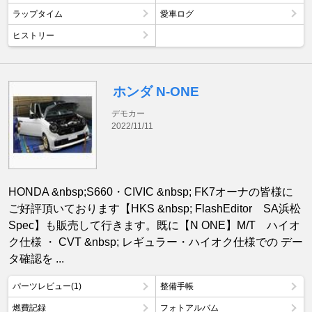
ラップタイム
愛車ログ
ヒストリー
ホンダ N-ONE
デモカー
2022/11/11
HONDA &nbsp;S660・CIVIC &nbsp; FK7オーナの皆様に
ご好評頂いております【HKS &nbsp; FlashEditor SA浜松
Spec】も販売して行きます。既に【N ONE】M/T ハイオ
ク仕様 ・ CVT &nbsp; レギュラー・ハイオク仕様での デー
タ確認を ...
パーツレビュー(1)
整備手帳
燃費記録
フォトアルバム