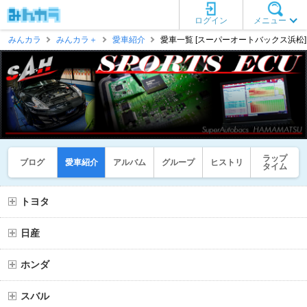
ログイン
メニュー
みんカラ
みんカラ＋
愛車紹介
愛車一覧 [スーパーオートバックス浜松]
ラップ
ブログ
愛車紹介
アルバム
グループ
ヒストリ
タイム
トヨタ
日産
ホンダ
スバル