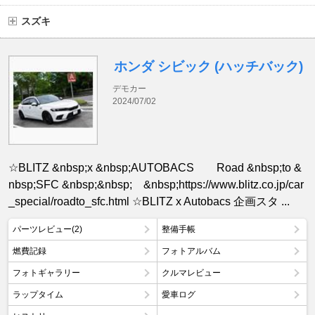
スズキ
ホンダ シビック (ハッチバック)
デモカー
2024/07/02
☆BLITZ &nbsp;x &nbsp;AUTOBACS Road &nbsp;to &
nbsp;SFC &nbsp;&nbsp; &nbsp;https://www.blitz.co.jp/car
_special/roadto_sfc.html ☆BLITZ x Autobacs 企画スタ ...
パーツレビュー(2)
整備手帳
燃費記録
フォトアルバム
フォトギャラリー
クルマレビュー
ラップタイム
愛車ログ