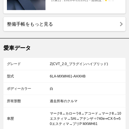
作業日 : 2026年3月28日
-
難易度 :
★
☆
☆
整備手帳をもっと見る
愛車データ
グレード
Z(CVT_2.0_プラグインハイブリッド)
型式
6LA-MXWH61-AHXHB
ボディーカラー
白
所有形態
過去所有のクルマ
マークⅡ→カローラⅡ→アコード→マークⅡ→10
車歴
エスティマ→SAI→アテンザ⇒740e⇒CX-5⇒5
0エスティマ→プリP MXWH61