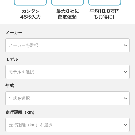
メーカー
モデル
年式
走行距離（km）