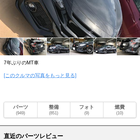
7年ぶりのMT車
[このクルマの写真をもっと見る]
パーツ
整備
フォト
燃費
(949)
(851)
(9)
(10)
直近のパーツレビュー