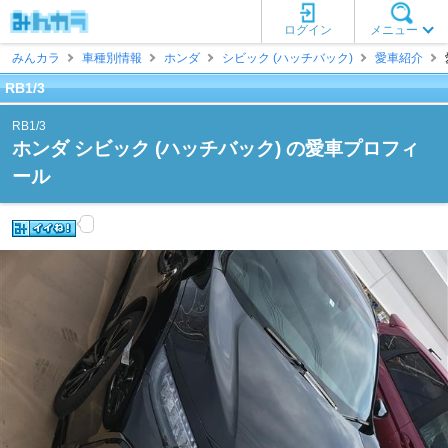
ログイン
メニュー
みんカラ
車種別情報
ホンダ
シビック (ハッチバック)
愛車紹介
RB1/3
RB1/3
ホンダ シビック (ハッチバック) の愛車プロフィ
ール