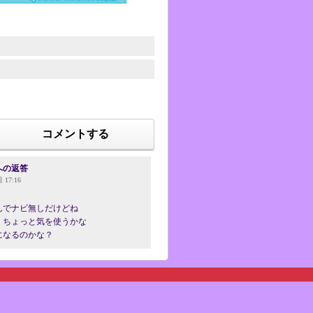
コメントする
への返答
 17:16
んでナビ無しだけどね
、ちょっと気を使うかな
になるのかな？