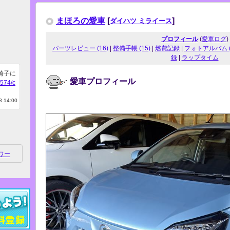
まほろの愛車
[
]
ダイハツ ミライース
プロフィール
(
愛車ログ
)
パーツレビュー (16)
|
整備手帳 (15)
|
燃費記録
|
フォトアルバム (
録
|
ラップタイム
椅子に
愛車プロフィール
6574/c
 14:00
ワー