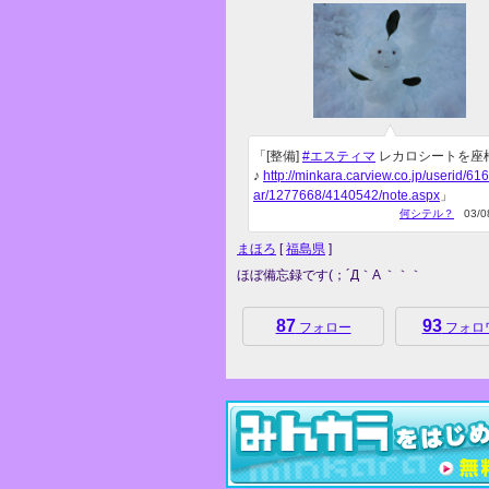
「[整備]
#エスティマ
レカロシートを座
♪
http://minkara.carview.co.jp/userid/61
ar/1277668/4140542/note.aspx
」
何シテル？
03/08
まほろ
[
福島県
]
ほぼ備忘録です(；´Д｀A ｀｀｀
87
93
フォロー
フォロ