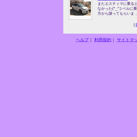
またエスティマに乗る
なかった(^_^;) ベル
方から譲ってもらいま ..
[
ヘルプ
｜
利用規約
｜
サイトマ