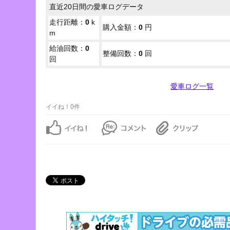
直近20日間の愛車ログデータ
走行距離：
0
k
購入金額：
0
円
m
給油回数：
0
整備回数：
0
回
回
愛車ログ一覧
イイね！0件