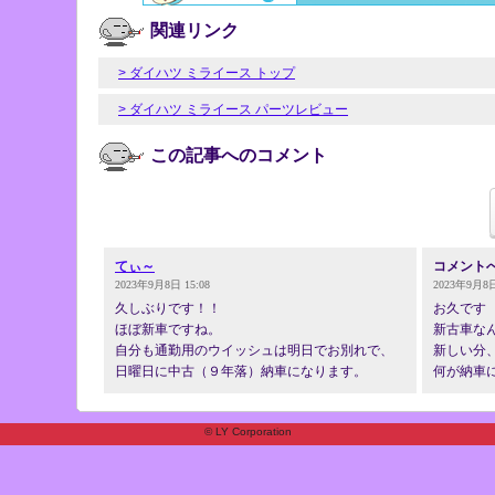
関連リンク
> ダイハツ ミライース トップ
> ダイハツ ミライース パーツレビュー
この記事へのコメント
てぃ～
コメント
2023年9月8日 15:08
2023年9月8日
久しぶりです！！
お久です
ほぼ新車ですね。
新古車な
自分も通勤用のウイッシュは明日でお別れで、
新しい分
日曜日に中古（９年落）納車になります。
何が納車
© LY Corporation