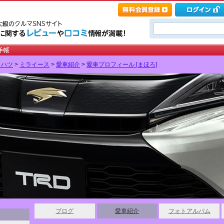
イハツ
>
ミライース
>
愛車紹介
>
愛車プロフィール [まほろ]
ブログ
愛車紹介
フォトアルバム