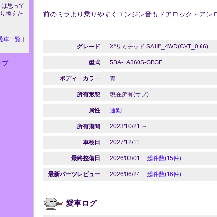
とは思って
に乗り換えた
前のミラより乗りやすくエンジン音もドアロック・アン
.
愛車一覧
]
グレード
X“リミテッド SA III”_4WD(CVT_0.66)
ップ
型式
5BA-LA360S-GBGF
ボディーカラー
青
所有形態
現在所有(サブ)
属性
通勤
所有期間
2023/10/21 ～
車検日
2027/12/11
最終整備日
2026/03/01
総件数(15件)
最新パーツレビュー
2026/06/24
総件数(16件)
愛車ログ