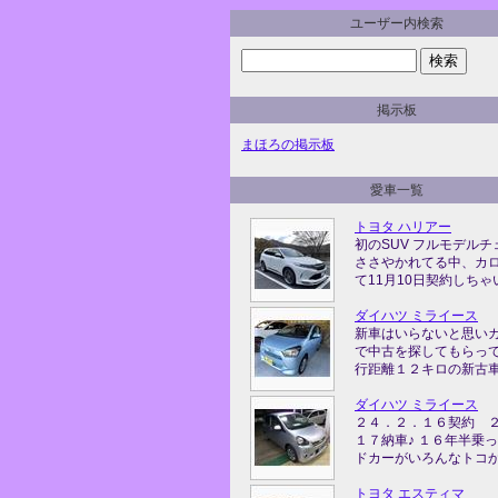
ユーザー内検索
掲示板
まほろの掲示板
愛車一覧
トヨタ ハリアー
初のSUV フルモデルチ
ささやかれてる中、カ
て11月10日契約しちゃい 
ダイハツ ミライース
新車はいらないと思い
で中古を探してもらっ
行距離１２キロの新古車を
ダイハツ ミライース
２４．２．１６契約 
１７納車♪ １６年半乗
ドカーがいろんなトコから 
トヨタ エスティマ