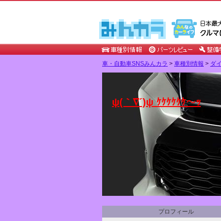
車・自動車SNSみんカラ
>
車種別情報
>
ダ
ψ(｀∇´)ψ ｹｹｹｹｹｹ～ｯ
プロフィール