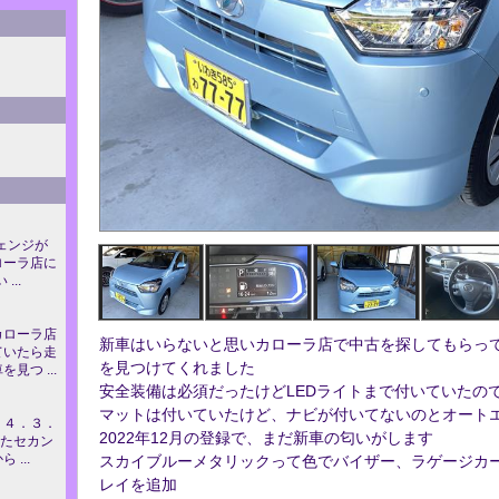
ェンジが
ローラ店に
...
カローラ店
新車はいらないと思いカローラ店で中古を探してもらっ
ていたら走
を見つけてくれました
見つ ...
安全装備は必須だったけどLEDライトまで付いていたの
マットは付いていたけど、ナビが付いてないのとオート
２４．３．
2022年12月の登録で、まだ新車の匂いがします
ったセカン
...
スカイブルーメタリックって色でバイザー、ラゲージカ
レイを追加