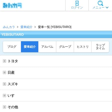
ログイン
メニュー
みんカラ
愛車紹介
愛車一覧 [YEBISUTARO]
YEBISUTARO
ラップ
ブログ
愛車紹介
アルバム
グループ
ヒストリ
タイム
トヨタ
日産
スズキ
いすゞ
その他