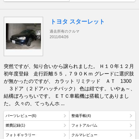
トヨタ スターレット
過去所有のクルマ
2011/04/26
突然ですが、知り合いから譲られました。 Ｈ１０年１２月
初年度登録 走行距離５５，７９０Ｋｍ グレードに選択肢
が無かったのですが、 カラット リミテッド ＡＴ 1300
３ドア（２ドアハッチバック） 色は紺です。 いやぁ～、
結構ぼろっちいです。 ＥＴＣ車載機は搭載してありまし
た。 久々の、てっちんホ ...
パーツレビュー(6)
整備手帳(4)
燃費記録(1)
フォトアルバム
フォトギャラリー
クルマレビュー