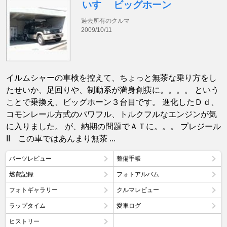
いすゞ ビッグホーン
過去所有のクルマ
2009/10/11
イルムシャーの車検を控えて、ちょっと無茶な乗り方をし
たせいか、足回りや、制動系が満身創痍に。。。。 という
ことで乗換え、ビッグホーン３台目です。 進化したＤｄ、
コモンレール方式のパワフル、トルクフルなエンジンが気
に入りました。 が、納期の問題でＡＴに。。。 プレジール
II この車ではあんまり無茶 ...
パーツレビュー
整備手帳
燃費記録
フォトアルバム
フォトギャラリー
クルマレビュー
ラップタイム
愛車ログ
ヒストリー