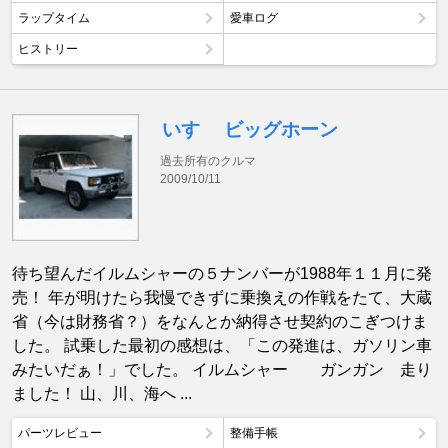
ラップタイム
愛車ログ
ヒストリー
いすゞ ビッグホーン
過去所有のクルマ
2009/10/11
待ち望んだイルムシャーの５ナンバーが1988年１１月に発
売！ 年が明けたら我慢できずに乗換えの作戦をたて、大蔵
省（今は財務省？）をなんとか納得させ契約のこぎつけま
した。 試乗した最初の感想は、「この発進は、ガソリン車
みたいだぁ！」でした。 イルムシャー ガンガン 走り
ました！ 山、川、海へ ...
パーツレビュー
整備手帳