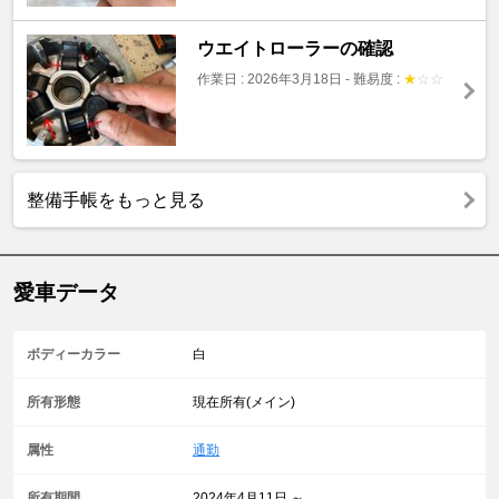
ウエイトローラーの確認
作業日 : 2026年3月18日
-
難易度 :
★
☆
☆
整備手帳をもっと見る
愛車データ
ボディーカラー
白
所有形態
現在所有(メイン)
属性
通勤
所有期間
2024年4月11日 ～