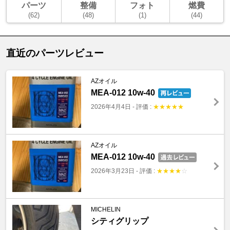
パーツ
整備
フォト
燃費
(62)
(48)
(1)
(44)
直近のパーツレビュー
AZオイル
MEA-012 10w-40
2026年4月4日
-
評価 :
★
★
★
★
★
AZオイル
MEA-012 10w-40
2026年3月23日
-
評価 :
★
★
★
★
☆
MICHELIN
シティグリップ