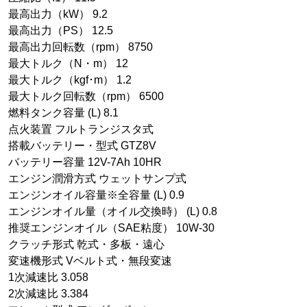
最高出力（kW） 9.2
最高出力（PS） 12.5
最高出力回転数（rpm） 8750
最大トルク（N・m） 12
最大トルク（kgf･m） 1.2
最大トルク回転数（rpm） 6500
燃料タンク容量 (L) 8.1
点火装置 フルトランジスタ式
搭載バッテリー・型式 GTZ8V
バッテリー容量 12V-7Ah 10HR
エンジン潤滑方式 ウェットサンプ式
エンジンオイル容量※全容量 (L) 0.9
エンジンオイル量（オイル交換時） (L) 0.8
推奨エンジンオイル（SAE粘度） 10W-30
クラッチ形式 乾式・多板・遠心
変速機形式 Vベルト式・無段変速
1次減速比 3.058
2次減速比 3.384