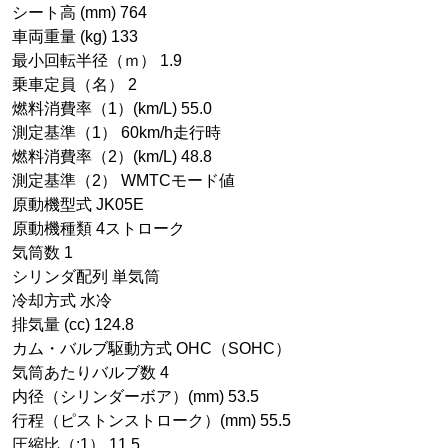
シート高 (mm) 764
車両重量 (kg) 133
最小回転半径（ｍ） 1.9
乗車定員（名） 2
燃料消費率（1）(km/L) 55.0
測定基準（1） 60km/h走行時
燃料消費率（2）(km/L) 48.8
測定基準（2） WMTCモード値
原動機型式 JK05E
原動機種類 4ストローク
気筒数 1
シリンダ配列 単気筒
冷却方式 水冷
排気量 (cc) 124.8
カム・バルブ駆動方式 OHC（SOHC）
気筒あたりバルブ数 4
内径（シリンダーボア）(mm) 53.5
行程（ピストンストローク）(mm) 55.5
圧縮比（:1） 11.5