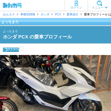
ログイン
メニュー
みんカラ
車種別情報
ホンダ
PCX
愛車紹介
愛車プロフィール [
よっちまろ
よっちまろ
ホンダ PCX の愛車プロフィール