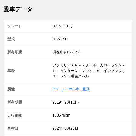
愛車データ
グレード
R(CVT_0.7)
型式
DBA-RJ1
所有形態
現在所有(メイン)
ファミリアＸＧ－Ｒターボ、カローラＳＧ－
車歴
Ｌ、ＲＶＲーＸ、プレオＬＳ、インプレッサ
１，５Ｓ→現在スバル
属性
DIY
,
ノーマル車
,
通勤
所有期間
2019年9月1日 ～
走行距離
168679km
車検日
2024年5月25日