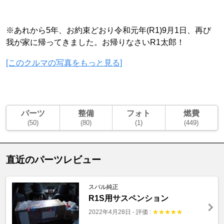
※あれから5年、お約束どおり令和元年(R1)9月1日、再び
我が家に帰ってきました。お帰りなさいR1太郎！
[このクルマの写真をもっと見る]
パーツ
整備
フォト
燃費
(50)
(80)
(1)
(449)
直近のパーツレビュー
スバル純正
R1S用サスペンション
2022年4月28日
-
評価 :
★
★
★
★
★