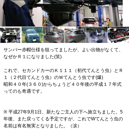
サンバー赤帽仕様を狙ってましたが、よい出物がなくて、
なぜかＲ１になりました(笑)
これで、セカンドカーのＫ１１１（初代てんとう虫）とＲ
１（２代目てんとう虫）のＷてんとう虫です(爆)
昭和４０年(３６０)からちょうど４０年後の平成１７年式
ってのも奇遇です。
※ 平成27年9月1日、新たなご主人の下へ旅立ちました。5
年後、また戻ってくる予定ですが、これでWてんとう虫の
名前は有名無実となりました。（涙）