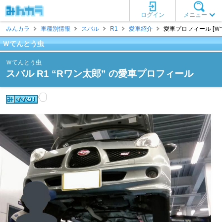
ログイン
メニュー
みんカラ
車種別情報
スバル
R1
愛車紹介
愛車プロフィール [Ｗ
Ｗてんとう虫
Ｗてんとう虫
スバル R1 “Rワン太郎” の愛車プロフィール