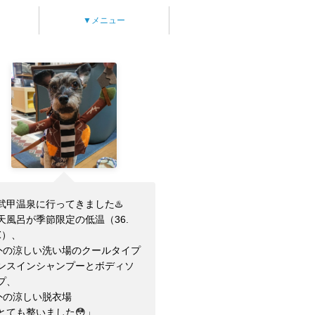
▼メニュー
武甲温泉に行ってきました♨️
天風呂が季節限定の低温（36.
℃）、
外の涼しい洗い場のクールタイプ
ンスインシャンプーとボディソ
プ、
外の涼しい脱衣場
とても整いました😳」