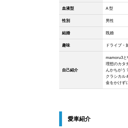
血液型
A 型
性別
男性
結婚
既婚
趣味
ドライブ・
mamoru
理想のカタ
自己紹介
んかちがう
クラシカル
金をかけず
愛車紹介