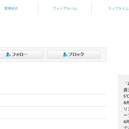
愛車紹介
フォトアルバム
ラップタイム
「
露
5
&
リ
ー
&
で