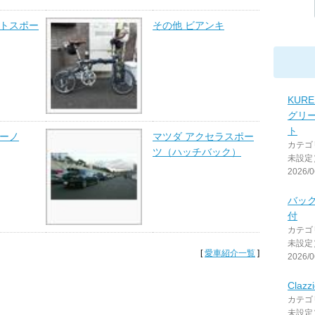
フトスポー
その他 ビアンキ
KUR
グリ
ト
チーノ
マツダ アクセラスポー
カテゴ
ツ（ハッチバック）
未設定
2026/0
バッ
付
カテゴ
未設定
[
愛車紹介一覧
]
2026/0
Clazzi
カテゴ
未設定