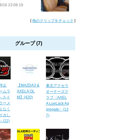
6/16 23:08:19
[
他のクリップをチェック
]
グループ (7)
停止
【MAZDA3 &
東北アクセラ
ームラ
AXELA OL
オーナーズク
F～スイ
M】(420)
ラブ〈AXEL
ラーメ
A LueLack Ag
よなく
gregate〉(13
イカし
7)
(22)