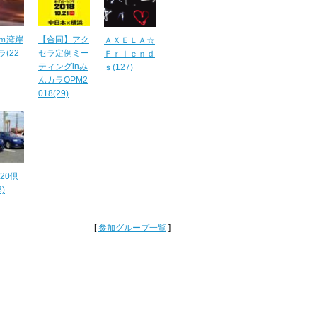
ｍ湾岸
【合同】アク
ＡＸＥＬＡ☆
(22
セラ定例ミー
Ｆｒｉｅｎｄ
ティングinみ
ｓ(127)
んカラOPM2
018(29)
A20倶
)
[
参加グループ一覧
]