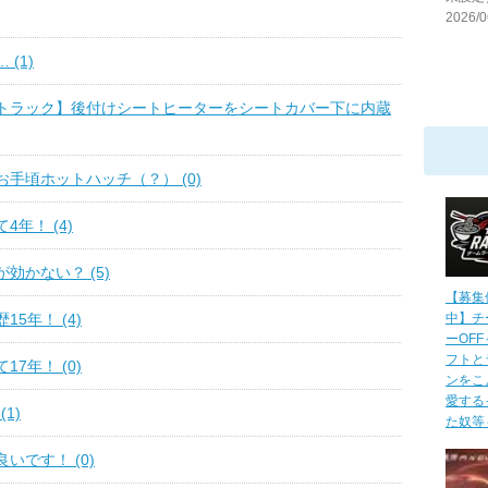
2026/0
(1)
トラック】後付けシートヒーターをシートカバー下に内蔵
手頃ホットハッチ（？） (0)
4年！ (4)
効かない？ (5)
【募集
5年！ (4)
中】チ
ーOF
フトと
7年！ (0)
ンをこ
愛する
1)
た奴等～
いです！ (0)