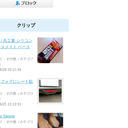
クリップ
E / 呉工業 シリコン
ースメイト ペース
リ：その他（カテゴリ
）
6/28 20:12:39
クフォグにシート貼
リ：その他（カテゴリ
）
6/25 13:13:33
o Sports
リ：その他（カテゴリ
）