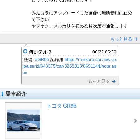
みんカラにアップロードした画像の無断転用は止め
て下さい
ヤフオク、メルカリを初め発見次第即通報します
もっと見る
何シテル？
06/22 05:56
[整備]
#GR86
記録用
https://minkara.carview.co.
jp/userid/643375/car/3268313/8691144/note.as
px
もっと見る
愛車紹介
トヨタ GR86