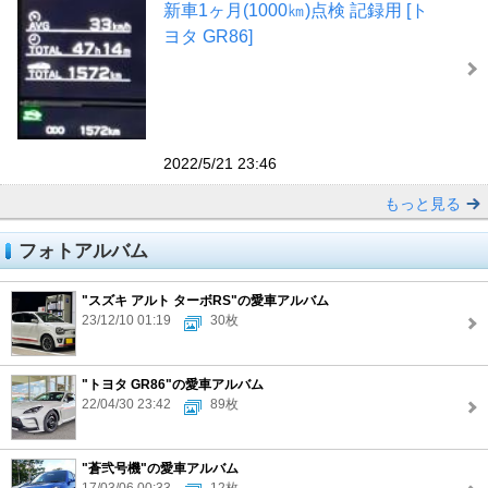
新車1ヶ月(1000㎞)点検 記録用 [ト
ヨタ GR86]
2022/5/21 23:46
もっと見る
フォトアルバム
"スズキ アルト ターボRS"の愛車アルバム
23/12/10 01:19
30枚
"トヨタ GR86"の愛車アルバム
22/04/30 23:42
89枚
"蒼弐号機"の愛車アルバム