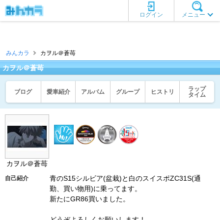
ログイン
メニュー
みんカラ
カヲル＠蒼苺
カヲル＠蒼苺
ラップ
ブログ
愛車紹介
アルバム
グループ
ヒストリ
タイム
カヲル＠蒼苺
青のS15シルビア(盆栽)と白のスイスポZC31S(通
自己紹介
勤、買い物用)に乗ってます。
新たにGR86買いました。
どうぞよろしくお願いします！