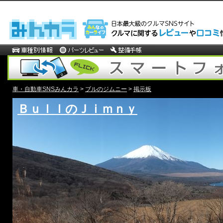
車・自動車SNSみんカラ
>
ブルのジムニー
>
掲示板
ＢｕｌｌのＪｉｍｎｙ