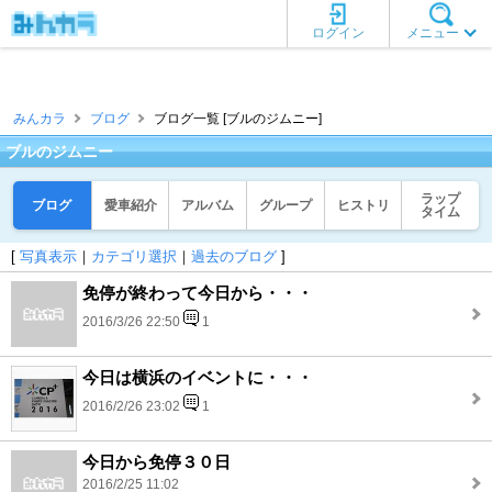
ログイン
メニュー
みんカラ
ブログ
ブログ一覧 [ブルのジムニー]
ブルのジムニー
ラップ
ブログ
愛車紹介
アルバム
グループ
ヒストリ
タイム
[
写真表示
｜
カテゴリ選択
｜
過去のブログ
]
免停が終わって今日から・・・
2016/3/26 22:50
1
今日は横浜のイベントに・・・
2016/2/26 23:02
1
今日から免停３０日
2016/2/25 11:02