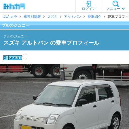
ログイン
メニュー
みんカラ
車種別情報
スズキ
アルトバン
愛車紹介
愛車プロフィー
ブルのジムニー
ブルのジムニー
スズキ アルトバン の愛車プロフィール