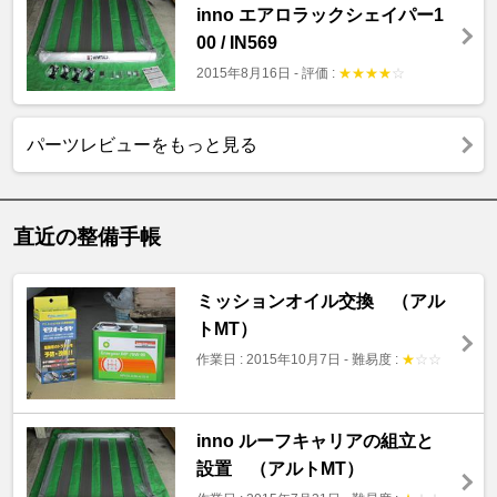
inno エアロラックシェイパー1
00 / IN569
2015年8月16日
-
評価 :
★
★
★
★
☆
パーツレビューをもっと見る
直近の整備手帳
ミッションオイル交換 （アル
トMT）
作業日 : 2015年10月7日
-
難易度 :
★
☆
☆
inno ルーフキャリアの組立と
設置 （アルトMT）