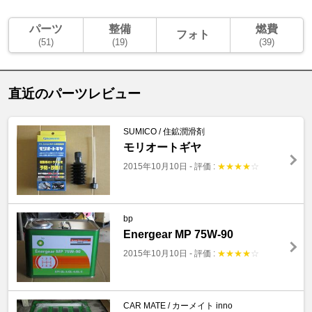
パーツ
整備
燃費
フォト
(51)
(19)
(39)
直近のパーツレビュー
SUMICO / 住鉱潤滑剤
モリオートギヤ
2015年10月10日
-
評価 :
★
★
★
★
☆
bp
Energear MP 75W-90
2015年10月10日
-
評価 :
★
★
★
★
☆
CAR MATE / カーメイト inno